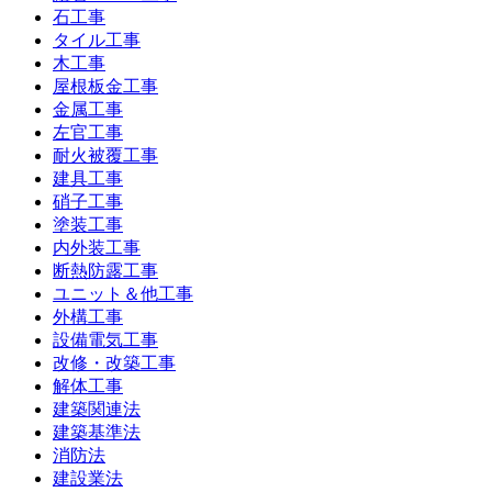
石工事
タイル工事
木工事
屋根板金工事
金属工事
左官工事
耐火被覆工事
建具工事
硝子工事
塗装工事
内外装工事
断熱防露工事
ユニット＆他工事
外構工事
設備電気工事
改修・改築工事
解体工事
建築関連法
建築基準法
消防法
建設業法