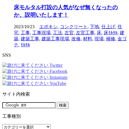
床モルタル打設の人気がなぜ無くなったの
か、説明いたします！
2023/10/23
エポキシ
,
コンクリート
,
下地
,
仕上げ
,
住
宅
,
工事
,
工事現場
,
工法
,
左官
,
左官工事
,
床
,
床ﾓﾙﾀﾙ
,
建
築
,
建築工事
,
建築工事現場
,
改修
,
材料
,
現場
,
補修
,
金ゴ
テ
,
ﾓﾙﾀﾙ
SNS
サイト内検索
工事種別
工