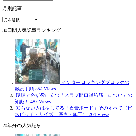
事
月別記事
種
別
月
別
30日間人気記事ランキング
記
事
インターロッキングブロックの
敷設手順
854 Views
現場で必ず役に立つ「スラブ開口補強筋」についての
知識！
487 Views
知らない人は損してる「石膏ボード」そのすべて（ビ
スピッチ・サイズ・厚さ・施工）
264 Views
20年分の人気記事