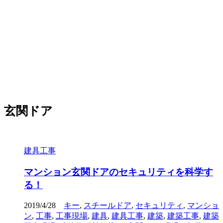
玄関ドア
建具工事
マンション玄関ドアのセキュリティを科学す
る！
2019/4/28
キー
,
スチールドア
,
セキュリティ
,
マンショ
ン
,
工事
,
工事現場
,
建具
,
建具工事
,
建築
,
建築工事
,
建築