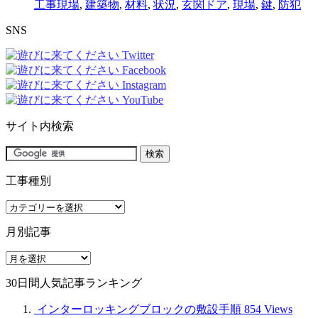
工事現場
,
建築物
,
材料
,
状況
,
玄関ドア
,
現場
,
鍵
,
防犯
SNS
サイト内検索
工事種別
工
事
月別記事
種
別
月
別
30日間人気記事ランキング
記
事
インターロッキングブロックの敷設手順
854 Views