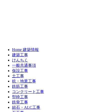
Home 建築情報
建築工事
けんちく
一般共通事項
仮設工事
土工事
杭・地業工事
鉄筋工事
コンクリート工事
型枠工事
鉄骨工事
組石・ALC工事