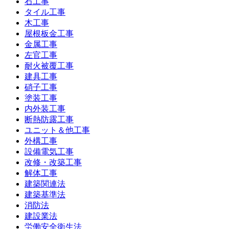
石工事
タイル工事
木工事
屋根板金工事
金属工事
左官工事
耐火被覆工事
建具工事
硝子工事
塗装工事
内外装工事
断熱防露工事
ユニット＆他工事
外構工事
設備電気工事
改修・改築工事
解体工事
建築関連法
建築基準法
消防法
建設業法
労働安全衛生法