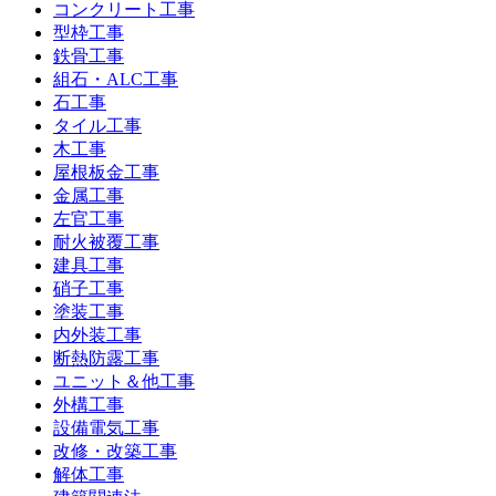
コンクリート工事
型枠工事
鉄骨工事
組石・ALC工事
石工事
タイル工事
木工事
屋根板金工事
金属工事
左官工事
耐火被覆工事
建具工事
硝子工事
塗装工事
内外装工事
断熱防露工事
ユニット＆他工事
外構工事
設備電気工事
改修・改築工事
解体工事