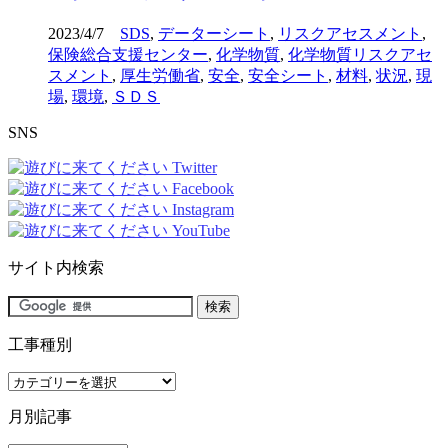
2023/4/7
SDS
,
データーシート
,
リスクアセスメント
,
保険総合支援センター
,
化学物質
,
化学物質リスクアセ
スメント
,
厚生労働省
,
安全
,
安全シート
,
材料
,
状況
,
現
場
,
環境
,
ＳＤＳ
SNS
サイト内検索
工事種別
工
事
月別記事
種
別