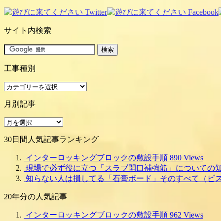
サイト内検索
工事種別
工
事
月別記事
種
別
月
別
30日間人気記事ランキング
記
事
インターロッキングブロックの敷設手順
890 Views
現場で必ず役に立つ「スラブ開口補強筋」についての
知らない人は損してる「石膏ボード」そのすべて（ビ
20年分の人気記事
インターロッキングブロックの敷設手順
962 Views