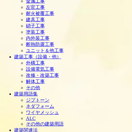
金属工事
左官工事
耐火被覆工事
建具工事
硝子工事
塗装工事
内外装工事
断熱防露工事
ユニット＆他工事
建築工事（設備・他）
外構工事
設備電気工事
改修・改築工事
解体工事
その他
建築用語集
ジプトーン
ネダフォーム
ワイヤメッシュ
ALC
その他の建築用語
建築関連法