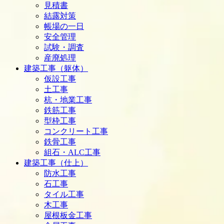
見積書
結露対策
帳場の一日
安全管理
試験・調査
産廃処理
建築工事（躯体）
仮設工事
土工事
杭・地業工事
鉄筋工事
型枠工事
コンクリート工事
鉄骨工事
組石・ALC工事
建築工事（仕上）
防水工事
石工事
タイル工事
木工事
屋根板金工事