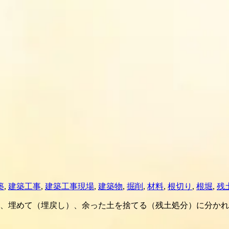
築
,
建築工事
,
建築工事現場
,
建築物
,
掘削
,
材料
,
根切り
,
根堀
,
残
、埋めて（埋戻し）、余った土を捨てる（残土処分）に分かれ