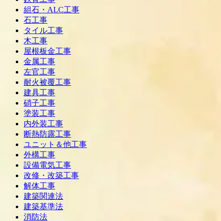
組石・ALC工事
石工事
タイル工事
木工事
屋根板金工事
金属工事
左官工事
耐火被覆工事
建具工事
硝子工事
塗装工事
内外装工事
断熱防露工事
ユニット＆他工事
外構工事
設備電気工事
改修・改築工事
解体工事
建築関連法
建築基準法
消防法