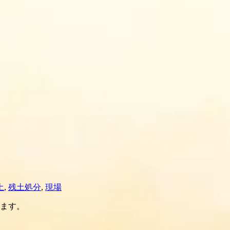
土
,
残土処分
,
現場
ます。