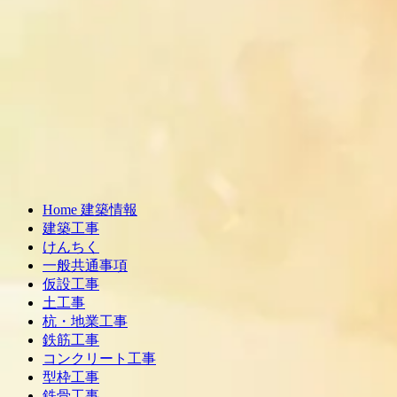
Home 建築情報
建築工事
けんちく
一般共通事項
仮設工事
土工事
杭・地業工事
鉄筋工事
コンクリート工事
型枠工事
鉄骨工事