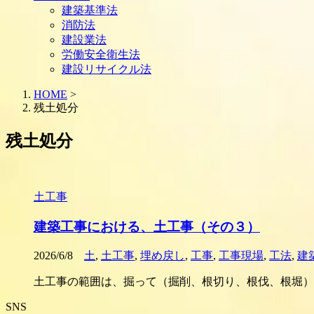
建築基準法
消防法
建設業法
労働安全衛生法
建設リサイクル法
HOME
>
残土処分
残土処分
土工事
建築工事における、土工事（その３）
2026/6/8
土
,
土工事
,
埋め戻し
,
工事
,
工事現場
,
工法
,
建
土工事の範囲は、掘って（掘削、根切り、根伐、根堀）
SNS