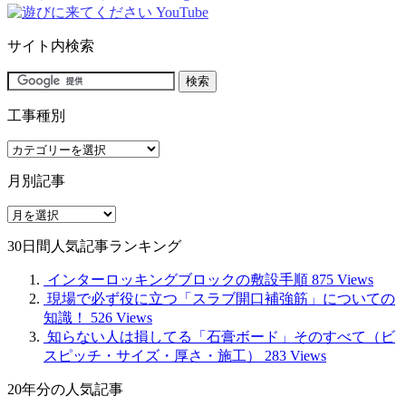
サイト内検索
工事種別
工
事
月別記事
種
別
月
別
30日間人気記事ランキング
記
事
インターロッキングブロックの敷設手順
875 Views
現場で必ず役に立つ「スラブ開口補強筋」についての
知識！
526 Views
知らない人は損してる「石膏ボード」そのすべて（ビ
スピッチ・サイズ・厚さ・施工）
283 Views
20年分の人気記事