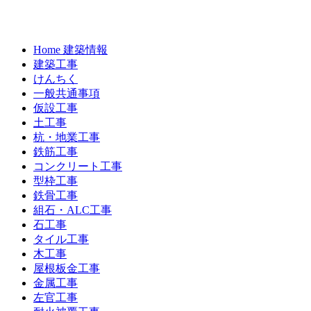
Home 建築情報
建築工事
けんちく
一般共通事項
仮設工事
土工事
杭・地業工事
鉄筋工事
コンクリート工事
型枠工事
鉄骨工事
組石・ALC工事
石工事
タイル工事
木工事
屋根板金工事
金属工事
左官工事