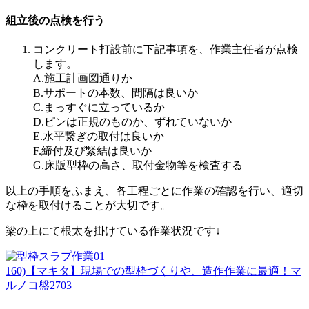
組立後の点検を行う
コンクリート打設前に下記事項を、作業主任者が点検
します。
A.施工計画図通りか
B.サポートの本数、間隔は良いか
C.まっすぐに立っているか
D.ピンは正規のものか、ずれていないか
E.水平繋ぎの取付は良いか
F.締付及び緊結は良いか
G.床版型枠の高さ、取付金物等を検査する
以上の手順をふまえ、各工程ごとに作業の確認を行い、適切
な枠を取付けることが大切です。
梁の上にて根太を掛けている作業状況です↓
160)【マキタ】現場での型枠づくりや、造作作業に最適！マ
ルノコ盤2703