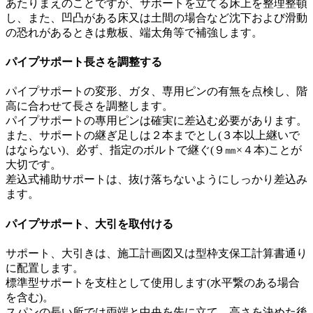
あたりまえのことですが、サポートを立てる床上を整理整頓
し、また、凹凸がある床又は土間の場合など沈下および滑動
の恐れがあるときは敷板、端太角等で補強します。
パイプサポート長さを調整する
パイプサポートの変形、ガタ、専用ピンの有無を点検し、階
高に合わせて長さを調整します。
パイプサポートの專用ピンは確実に差込む必要があります。
また、サポートの継ぎ足しは２本までとし(３本以上継いで
はならない)、必ず、指定のボルトで継ぐ(９㎜×４本)ことが
大切です。
差込式補助サポートは、抜け落ちないようにしっかり差込み
ます。
パイプサポート、大引を取付ける
サポート、大引きは、施工計画図又は型枠支保工計算書通り
に配置します。
標準型サポートを支柱として使用します(水平繋のある場合
を含む)。
スパンの長い所では両端と中央を先に立て、高さを決めた後