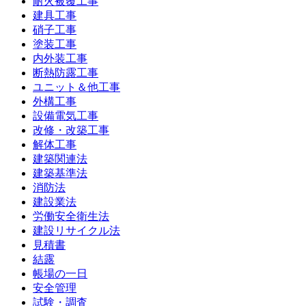
耐火被覆工事
建具工事
硝子工事
塗装工事
内外装工事
断熱防露工事
ユニット＆他工事
外構工事
設備電気工事
改修・改築工事
解体工事
建築関連法
建築基準法
消防法
建設業法
労働安全衛生法
建設リサイクル法
見積書
結露
帳場の一日
安全管理
試験・調査