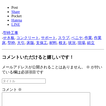
Post
Share
Pocket
Hatena
LINE
-
型枠工事
-
せき板
,
コンクリート
,
サポート
,
スラブ
,
ベニヤ
,
作業
,
作業
床
,
型枠
,
大引
,
床版
,
支保工
,
材料
,
根太
,
状況
,
現場
,
組立
コメントいただけると嬉しいです！
メールアドレスが公開されることはありません。
※
が付い
ている欄は必須項目です
コメント
※