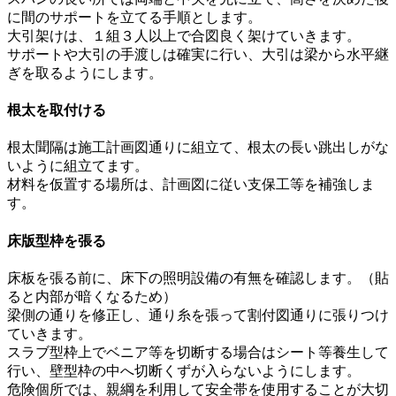
に間のサポートを立てる手順とします。
大引架けは、１組３人以上で合図良く架けていきます。
サポートや大引の手渡しは確実に行い、大引は梁から水平継
ぎを取るようにします。
根太を取付ける
根太聞隔は施工計画図通りに組立て、根太の長い跳出しがな
いように組立てます。
材料を仮置する場所は、計画図に従い支保工等を補強しま
す。
床版型枠を張る
床板を張る前に、床下の照明設備の有無を確認します。（貼
ると内部が暗くなるため）
梁側の通りを修正し、通り糸を張って割付図通りに張りつけ
ていきます。
スラブ型枠上でベニア等を切断する場合はシート等養生して
行い、壁型枠の中へ切断くずが入らないようにします。
危険個所では、親綱を利用して安全帯を使用することが大切