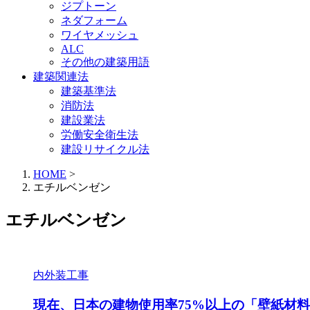
ジプトーン
ネダフォーム
ワイヤメッシュ
ALC
その他の建築用語
建築関連法
建築基準法
消防法
建設業法
労働安全衛生法
建設リサイクル法
HOME
>
エチルベンゼン
エチルベンゼン
内外装工事
現在、日本の建物使用率75%以上の「壁紙材料