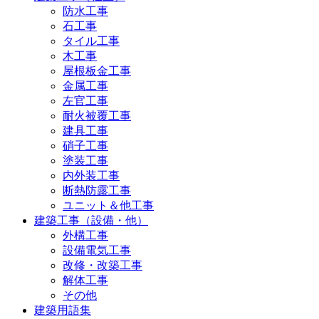
防水工事
石工事
タイル工事
木工事
屋根板金工事
金属工事
左官工事
耐火被覆工事
建具工事
硝子工事
塗装工事
内外装工事
断熱防露工事
ユニット＆他工事
建築工事（設備・他）
外構工事
設備電気工事
改修・改築工事
解体工事
その他
建築用語集