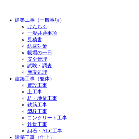
建築工事（一般事項）
けんちく
一般共通事項
見積書
結露対策
帳場の一日
安全管理
試験・調査
産廃処理
建築工事（躯体）
仮設工事
土工事
杭・地業工事
鉄筋工事
型枠工事
コンクリート工事
鉄骨工事
組石・ALC工事
建築工事（仕上）