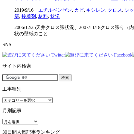
2019/9/16
エチルベンゼン
,
カビ
,
キシレン
,
クロス
,
シッ
築
,
接着剤
,
材料
,
状況
2006/12/25天井クロス張状況、2007/11/1
状の壁紙のこと ...
SNS
サイト内検索
工事種別
工
事
月別記事
種
別
月
別
30日間人気記事ランキング
記