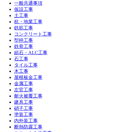
一般共通事項
仮設工事
土工事
杭・地業工事
鉄筋工事
コンクリート工事
型枠工事
鉄骨工事
組石・ALC工事
石工事
タイル工事
木工事
屋根板金工事
金属工事
左官工事
耐火被覆工事
建具工事
硝子工事
塗装工事
内外装工事
断熱防露工事