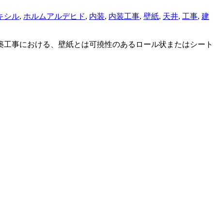
キシル
,
ホルムアルデヒド
,
内装
,
内装工事
,
壁紙
,
天井
,
工事
,
建
もそも建築工事における、壁紙とは可撓性のあるロール状またはシート