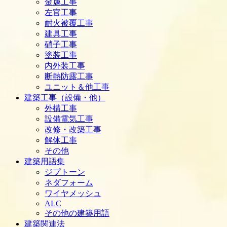
金属工事
左官工事
耐火被覆工事
建具工事
硝子工事
塗装工事
内外装工事
断熱防露工事
ユニット＆他工事
建築工事（設備・他）
外構工事
設備電気工事
改修・改築工事
解体工事
その他
建築用語集
ジプトーン
ネダフォーム
ワイヤメッシュ
ALC
その他の建築用語
建築関連法