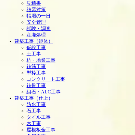
見積書
結露対策
帳場の一日
安全管理
試験・調査
産廃処理
建築工事（躯体）
仮設工事
土工事
杭・地業工事
鉄筋工事
型枠工事
コンクリート工事
鉄骨工事
組石・ALC工事
建築工事（仕上）
防水工事
石工事
タイル工事
木工事
屋根板金工事