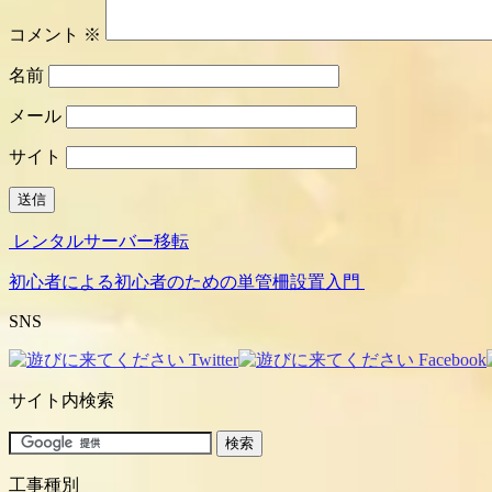
コメント
※
名前
メール
サイト
レンタルサーバー移転
初心者による初心者のための単管柵設置入門
SNS
サイト内検索
工事種別