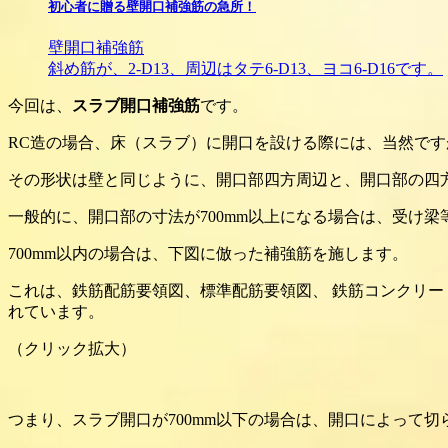
初心者に贈る壁開口補強筋の急所！
壁開口補強筋
斜め筋が、2-D13、周辺はタテ6-D13、ヨコ6-D16です。
今回は、
スラブ開口補強筋
です。
RC造の場合、床（スラブ）に開口を設ける際には、当然で
その形状は壁と同じように、開口部四方周辺と、開口部の四
一般的に、開口部の寸法が700mm以上になる場合は、受け
700mm以内の場合は、下図に倣った補強筋を施します。
これは、鉄筋配筋要領図、標準配筋要領図、 鉄筋コンクリ
れています。
（クリック拡大）
つまり、スラブ開口が700mm以下の場合は、開口によって