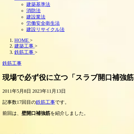
建築基準法
消防法
建設業法
労働安全衛生法
建設リサイクル法
HOME
>
建築工事
>
鉄筋工事
>
鉄筋工事
現場で必ず役に立つ「スラブ開口補強筋
2011年5月8日
2023年11月13日
記事数17回目の
鉄筋工事
です。
前回は、
壁開口補強筋
を紹介しました。