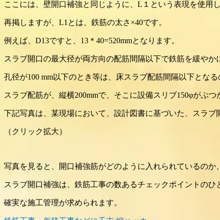
ここには、壁開口補強と同じように、L１という表現を使用
再掲しますが、L1とは、鉄筋の太さ×40です。
例えば、D13ですと、13＊40=520mmとなります。
スラブ開口の最大径が両方向の配筋間隔以下で鉄筋を緩やか
孔径が100 mm以下のとき等は、床スラブ配筋間隔以下とな
スラブ配筋が、縦横200mmで、そこに設備スリブ150φがぶ
下記写真は、某現場において、設計図書に基づいた、スラブ
（クリック拡大）
写真を見ると、開口補強筋がどのように入れられているのか
スラブ開口補強は、鉄筋工事の数あるチェックポイントのひ
確実な施工管理が求められます。