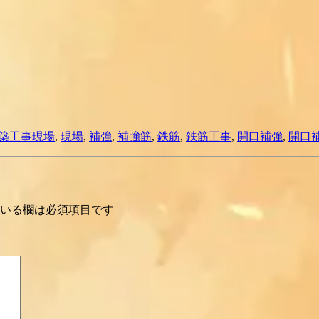
築工事現場
,
現場
,
補強
,
補強筋
,
鉄筋
,
鉄筋工事
,
開口補強
,
開口
いる欄は必須項目です