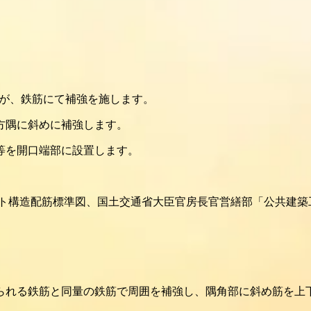
すが、鉄筋にて補強を施します。
方隅に斜めに補強します。
梁等を開口端部に設置します。
ート構造配筋標準図、国土交通省大臣官房長官営繕部「公共建築
切られる鉄筋と同量の鉄筋で周囲を補強し、隅角部に斜め筋を上