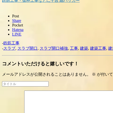
鉄筋工事・仮枠工事などに千吉 細ハッカー
Post
Share
Pocket
Hatena
LINE
-
鉄筋工事
-
スラブ
,
スラブ開口
,
スラブ開口補強
,
工事
,
建築
,
建築工事
,
建
コメントいただけると嬉しいです！
メールアドレスが公開されることはありません。
※
が付いて