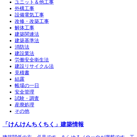
ユニット＆他工事
外構工事
設備電気工事
改修・改築工事
解体工事
建築関連法
建築基準法
消防法
建設業法
労働安全衛生法
建設リサイクル法
見積書
結露
帳場の一日
安全管理
試験・調査
産廃処理
その他
「けんけんちくちく」建築情報