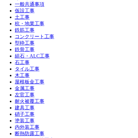
一般共通事項
仮設工事
土工事
杭・地業工事
鉄筋工事
コンクリート工事
型枠工事
鉄骨工事
組石・ALC工事
石工事
タイル工事
木工事
屋根板金工事
金属工事
左官工事
耐火被覆工事
建具工事
硝子工事
塗装工事
内外装工事
断熱防露工事