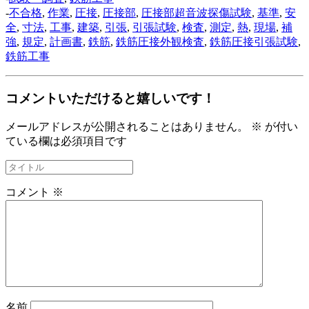
-
不合格
,
作業
,
圧接
,
圧接部
,
圧接部超音波探傷試験
,
基準
,
安
全
,
寸法
,
工事
,
建築
,
引張
,
引張試験
,
検査
,
測定
,
熱
,
現場
,
補
強
,
規定
,
計画書
,
鉄筋
,
鉄筋圧接外観検査
,
鉄筋圧接引張試験
,
鉄筋工事
コメントいただけると嬉しいです！
メールアドレスが公開されることはありません。
※
が付い
ている欄は必須項目です
コメント
※
名前