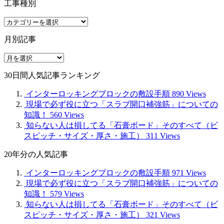
工事種別
工
事
月別記事
種
別
月
別
30日間人気記事ランキング
記
事
インターロッキングブロックの敷設手順
890 Views
現場で必ず役に立つ「スラブ開口補強筋」についての
知識！
560 Views
知らない人は損してる「石膏ボード」そのすべて（ビ
スピッチ・サイズ・厚さ・施工）
311 Views
20年分の人気記事
インターロッキングブロックの敷設手順
971 Views
現場で必ず役に立つ「スラブ開口補強筋」についての
知識！
579 Views
知らない人は損してる「石膏ボード」そのすべて（ビ
スピッチ・サイズ・厚さ・施工）
321 Views