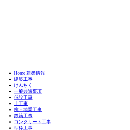
Home 建築情報
建築工事
けんちく
一般共通事項
仮設工事
土工事
杭・地業工事
鉄筋工事
コンクリート工事
型枠工事