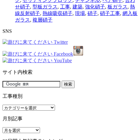
グ
,
セッティングブロック
,
チャンネル
,
ペア硝子
,
合わ
せ硝子
,
型板ガラス
,
工事
,
建築
,
強化硝子
,
板ガラス
,
熱
線反射硝子
,
熱線吸収硝子
,
現場
,
硝子
,
硝子工事
,
網入板
ガラス
,
複層硝子
SNS
サイト内検索
工事種別
工
事
月別記事
種
別
月
別