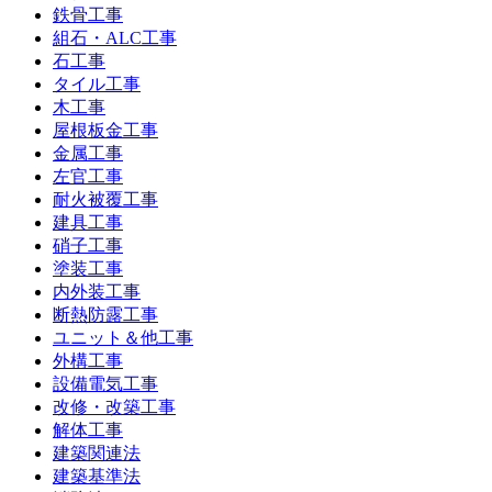
鉄骨工事
組石・ALC工事
石工事
タイル工事
木工事
屋根板金工事
金属工事
左官工事
耐火被覆工事
建具工事
硝子工事
塗装工事
内外装工事
断熱防露工事
ユニット＆他工事
外構工事
設備電気工事
改修・改築工事
解体工事
建築関連法
建築基準法