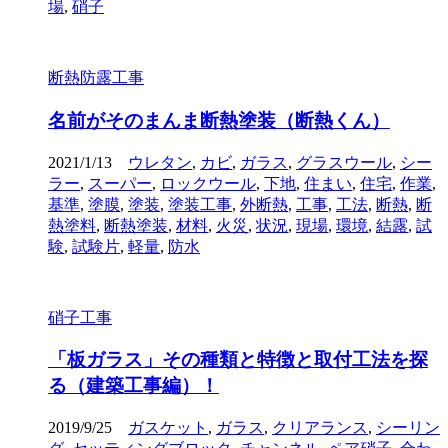
場
,
硝子
断熱防露工事
名前がそのまんま断熱塗装（断熱くん）
2021/1/13
ウレタン
,
カビ
,
ガラス
,
グラスウール
,
シー
ラー
,
スーパー
,
ロックウール
,
下地
,
住まい
,
住宅
,
作業
,
基準
,
塗膜
,
塗装
,
塗装工事
,
外断熱
,
工事
,
工法
,
断熱
,
断
熱塗料
,
断熱塗装
,
材料
,
火災
,
状況
,
現場
,
環境
,
結露
,
試
験
,
試験片
,
軽量
,
防水
硝子工事
「板ガラス」その種類と特徴と取付工法を探
る（建築工事編）！
2019/9/25
ガスケット
,
ガラス
,
クリアランス
,
シーリン