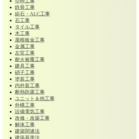
型枠工事
鉄骨工事
組石・ALC工事
石工事
タイル工事
木工事
屋根板金工事
金属工事
左官工事
耐火被覆工事
建具工事
硝子工事
塗装工事
内外装工事
断熱防露工事
ユニット＆他工事
外構工事
設備電気工事
改修・改築工事
解体工事
建築関連法
建築基準法