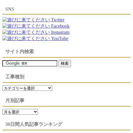
SNS
サイト内検索
工事種別
工
事
種
月別記事
別
月
別
記
30日間人気記事ランキング
事