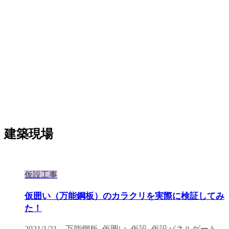
建築現場
仮設工事
仮囲い（万能鋼板）のカラクリを実際に検証してみ
た！
2021/1/21
万能鋼板
,
仮囲い
,
仮設
,
仮設パネルゲート
,