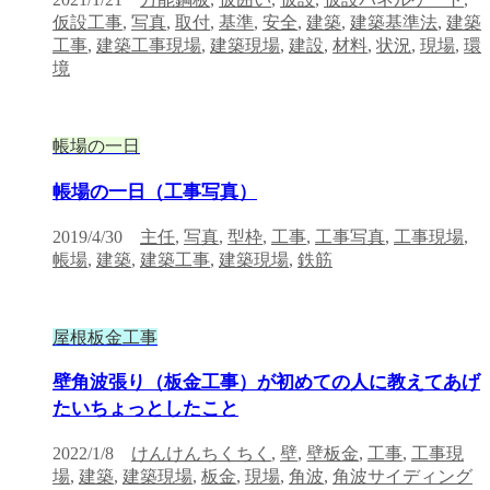
仮設工事
,
写真
,
取付
,
基準
,
安全
,
建築
,
建築基準法
,
建築
工事
,
建築工事現場
,
建築現場
,
建設
,
材料
,
状況
,
現場
,
環
境
帳場の一日
帳場の一日（工事写真）
2019/4/30
主任
,
写真
,
型枠
,
工事
,
工事写真
,
工事現場
,
帳場
,
建築
,
建築工事
,
建築現場
,
鉄筋
屋根板金工事
壁角波張り（板金工事）が初めての人に教えてあげ
たいちょっとしたこと
2022/1/8
けんけんちくちく
,
壁
,
壁板金
,
工事
,
工事現
場
,
建築
,
建築現場
,
板金
,
現場
,
角波
,
角波サイディング