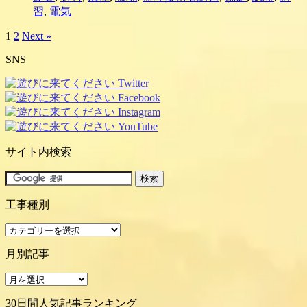
習
,
電気
1
2
Next »
SNS
サイト内検索
工事種別
工
事
月別記事
種
別
月
別
30日間人気記事ランキング