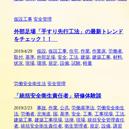
仮設工事
安全管理
外部足場「手すり先行工法」の最新トレンド
をチェック！！
2019/4/29
仮設
,
仮設工事
,
住宅
,
作業
,
作業床
,
労働者
,
取付
,
基準
,
外部足場
,
安全
,
工法
,
建築
,
建築工事
,
材料
,
状況
,
現場
,
環境
,
規定
,
設備
,
試験
,
軽量
労働安全衛生法
安全管理
「統括安全衛生責任者」研修体験談
2019/2/23
事故
,
作業
,
公共
,
労働基準法
,
労働安全衛生
法
,
労働者
,
北海道
,
国
,
基準
,
安全
,
工事
,
工事現場
,
工法
,
建築工事
,
建築工事現場
,
法律
,
現場
,
統括安全管理責任
者
,
統括安全衛生責任者
,
衛生管理者
,
規定
,
設備
,
講習