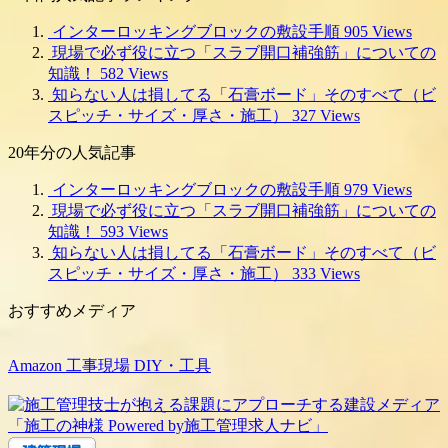
記
事
インターロッキングブロックの敷設手順
905 Views
現場で必ず役に立つ「スラブ開口補強筋」についての
知識！
582 Views
知らない人は損してる「石膏ボード」そのすべて（ビ
スピッチ・サイズ・厚さ・施工）
327 Views
20年分の人気記事
インターロッキングブロックの敷設手順
979 Views
現場で必ず役に立つ「スラブ開口補強筋」についての
知識！
593 Views
知らない人は損してる「石膏ボード」そのすべて（ビ
スピッチ・サイズ・厚さ・施工）
333 Views
おすすめメディア
Amazon 工事現場 DIY・工具