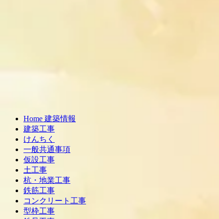
Home 建築情報
建築工事
けんちく
一般共通事項
仮設工事
土工事
杭・地業工事
鉄筋工事
コンクリート工事
型枠工事