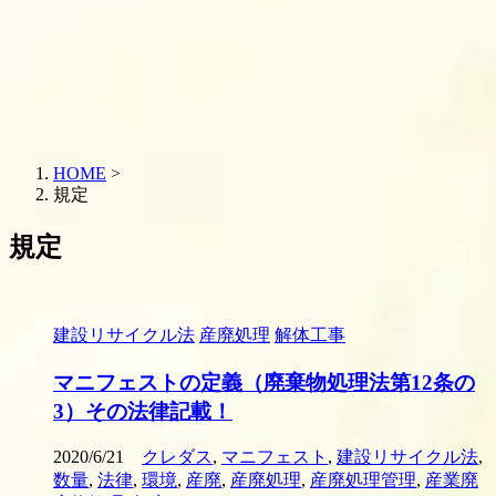
HOME
>
規定
規定
建設リサイクル法
産廃処理
解体工事
マニフェストの定義（廃棄物処理法第12条の
3）その法律記載！
2020/6/21
クレダス
,
マニフェスト
,
建設リサイクル法
,
数量
,
法律
,
環境
,
産廃
,
産廃処理
,
産廃処理管理
,
産業廃