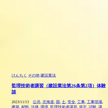
けんちく
その他
建設業法
監理技術者講習（建設業法第26条第2項）体験
談
2023/11/13
公共
,
北海道
,
国
,
土
,
安全
,
工事
,
工事現場
,
建築
,
材料
,
法律
,
環境
,
監理技術者講習
,
規定
,
試験
,
講