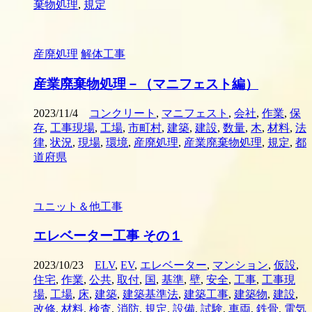
棄物処理
,
規定
産廃処理
解体工事
産業廃棄物処理－（マニフェスト編）
2023/11/4
コンクリート
,
マニフェスト
,
会社
,
作業
,
保
存
,
工事現場
,
工場
,
市町村
,
建築
,
建設
,
数量
,
木
,
材料
,
法
律
,
状況
,
現場
,
環境
,
産廃処理
,
産業廃棄物処理
,
規定
,
都
道府県
ユニット＆他工事
エレベーター工事 その１
2023/10/23
ELV
,
EV
,
エレベーター
,
マンション
,
仮設
,
住宅
,
作業
,
公共
,
取付
,
国
,
基準
,
壁
,
安全
,
工事
,
工事現
場
,
工場
,
床
,
建築
,
建築基準法
,
建築工事
,
建築物
,
建設
,
改修
,
材料
,
検査
,
消防
,
規定
,
設備
,
試験
,
車両
,
鉄骨
,
電気