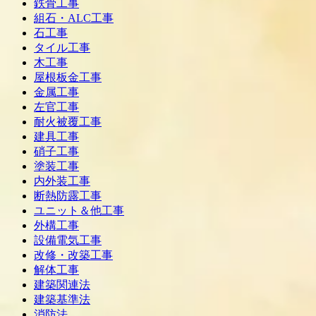
鉄骨工事
組石・ALC工事
石工事
タイル工事
木工事
屋根板金工事
金属工事
左官工事
耐火被覆工事
建具工事
硝子工事
塗装工事
内外装工事
断熱防露工事
ユニット＆他工事
外構工事
設備電気工事
改修・改築工事
解体工事
建築関連法
建築基準法
消防法