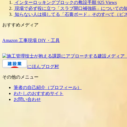
インターロッキングブロックの敷設手順
925 Views
現場で必ず役に立つ「スラブ開口補強筋」についての
知らない人は損してる「石膏ボード」そのすべて（ビ
おすすめメディア
Amazon 工事現場 DIY・工具
にほんブログ村
その他のメニュー
筆者の自己紹介（プロフィール）
わたしのおすすめサイト
お問い合わせ