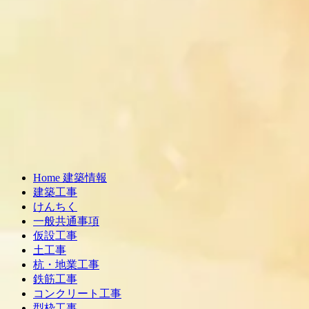
Home 建築情報
建築工事
けんちく
一般共通事項
仮設工事
土工事
杭・地業工事
鉄筋工事
コンクリート工事
型枠工事