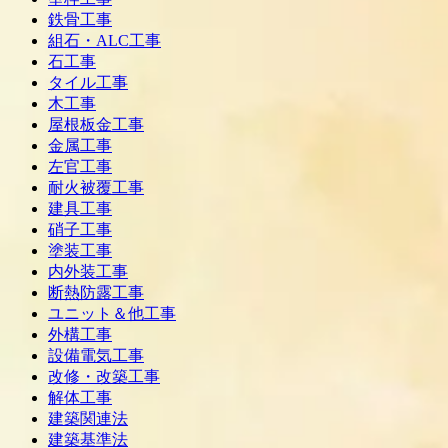
鉄骨工事
組石・ALC工事
石工事
タイル工事
木工事
屋根板金工事
金属工事
左官工事
耐火被覆工事
建具工事
硝子工事
塗装工事
内外装工事
断熱防露工事
ユニット＆他工事
外構工事
設備電気工事
改修・改築工事
解体工事
建築関連法
建築基準法