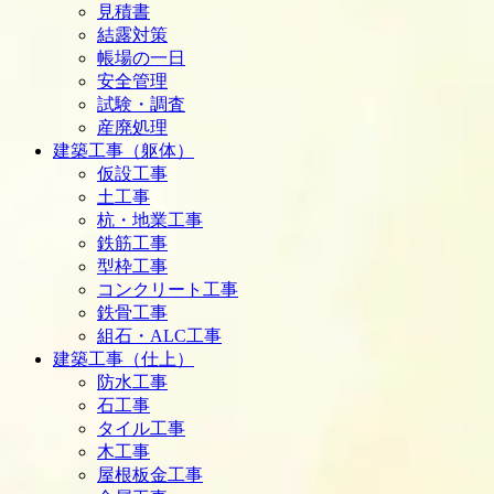
見積書
結露対策
帳場の一日
安全管理
試験・調査
産廃処理
建築工事（躯体）
仮設工事
土工事
杭・地業工事
鉄筋工事
型枠工事
コンクリート工事
鉄骨工事
組石・ALC工事
建築工事（仕上）
防水工事
石工事
タイル工事
木工事
屋根板金工事