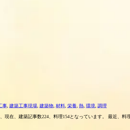
工事
,
建築工事現場
,
建築物
,
材料
,
栄養
,
熱
,
環境
,
調理
現在、建築記事数224、料理154となっています。 最近、