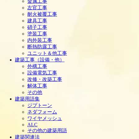
金属工事
左官工事
耐火被覆工事
建具工事
硝子工事
塗装工事
内外装工事
断熱防露工事
ユニット＆他工事
建築工事（設備・他）
外構工事
設備電気工事
改修・改築工事
解体工事
その他
建築用語集
ジプトーン
ネダフォーム
ワイヤメッシュ
ALC
その他の建築用語
建築関連法