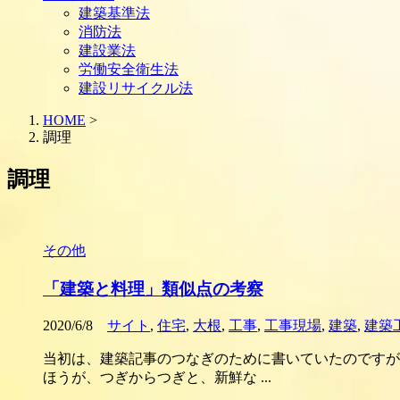
建築基準法
消防法
建設業法
労働安全衛生法
建設リサイクル法
HOME
>
調理
調理
その他
「建築と料理」類似点の考察
2020/6/8
サイト
,
住宅
,
大根
,
工事
,
工事現場
,
建築
,
建築
当初は、建築記事のつなぎのために書いていたのですが、
ほうが、つぎからつぎと、新鮮な ...