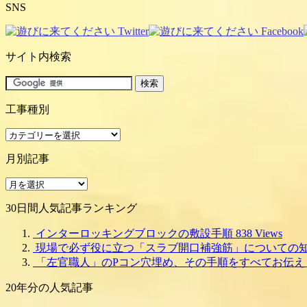
SNS
サイト内検索
工事種別
工
事
月別記事
種
別
月
別
30日間人気記事ランキング
記
事
インターロッキングブロックの敷設手順
838 Views
現場で必ず役に立つ「スラブ開口補強筋」についての
「左官職人」のPコン穴埋め、その手順をすべてお伝え
20年分の人気記事