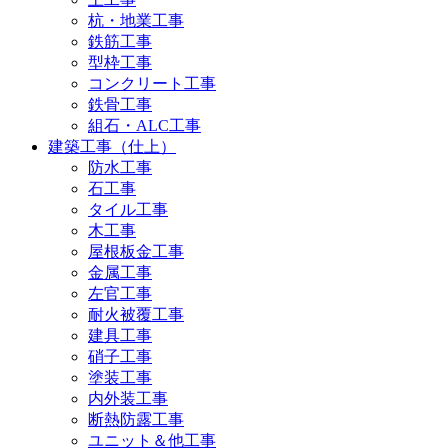
杭・地業工事
鉄筋工事
型枠工事
コンクリート工事
鉄骨工事
組石・ALC工事
建築工事（仕上）
防水工事
石工事
タイル工事
木工事
屋根板金工事
金属工事
左官工事
耐火被覆工事
建具工事
硝子工事
塗装工事
内外装工事
断熱防露工事
ユニット＆他工事