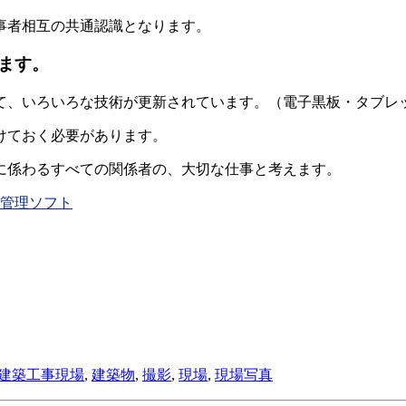
事者相互の共通認識となります。
ます。
て、いろいろな技術が更新されています。（電子黒板・タブレ
けておく必要があります。
に係わるすべての関係者の、大切な仕事と考えます。
真管理ソフト
建築工事現場
,
建築物
,
撮影
,
現場
,
現場写真