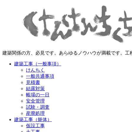
建築関係の方、必見です。あらゆるノウハウが満載です。工
建築工事（一般事項）
けんちく
一般共通事項
見積書
結露対策
帳場の一日
安全管理
試験・調査
産廃処理
建築工事（躯体）
仮設工事
土工事