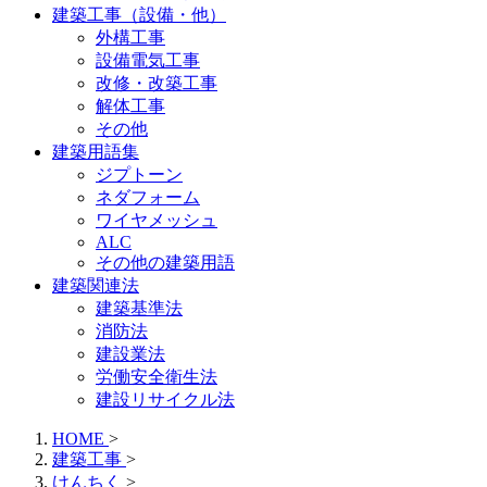
建築工事（設備・他）
外構工事
設備電気工事
改修・改築工事
解体工事
その他
建築用語集
ジプトーン
ネダフォーム
ワイヤメッシュ
ALC
その他の建築用語
建築関連法
建築基準法
消防法
建設業法
労働安全衛生法
建設リサイクル法
HOME
>
建築工事
>
けんちく
>