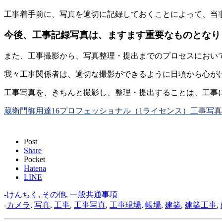
工事着手前に、写真を適切に記録しておくことによって、当
今後、工事記録写真は、ますます重要なものとなり
また、工事撮影から、写真整理・提出までのプロセスにおい
我々工事関係者は、適切な撮影ができるように日頃から心が
工事写真を、きちんと撮影し、整理・提出することは、工事
蔵衛門御用達16プロフェッショナル（1ライセンス）工事写
Post
Share
Pocket
Hatena
LINE
-
けんちく
,
その他
,
一般共通事項
-
カメラ
,
写真
,
工事
,
工事写真
,
工事現場
,
帳場
,
建築
,
建築工事
,