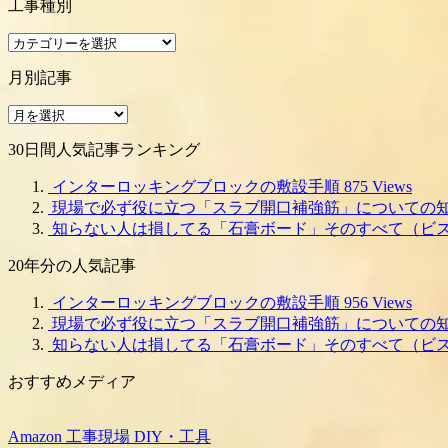
工事種別
工
事
月別記事
種
別
月
別
30日間人気記事ランキング
記
事
インターロッキングブロックの敷設手順
875 Views
現場で必ず役に立つ「スラブ開口補強筋」についての
知らない人は損してる「石膏ボード」そのすべて（ビ
20年分の人気記事
インターロッキングブロックの敷設手順
956 Views
現場で必ず役に立つ「スラブ開口補強筋」についての
知らない人は損してる「石膏ボード」そのすべて（ビ
おすすめメディア
Amazon 工事現場 DIY・工具