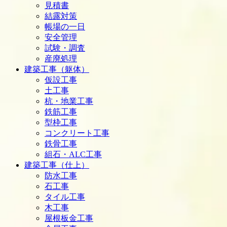
見積書
結露対策
帳場の一日
安全管理
試験・調査
産廃処理
建築工事（躯体）
仮設工事
土工事
杭・地業工事
鉄筋工事
型枠工事
コンクリート工事
鉄骨工事
組石・ALC工事
建築工事（仕上）
防水工事
石工事
タイル工事
木工事
屋根板金工事