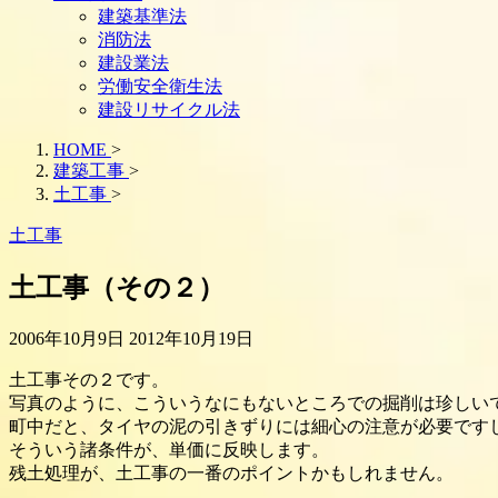
建築基準法
消防法
建設業法
労働安全衛生法
建設リサイクル法
HOME
>
建築工事
>
土工事
>
土工事
土工事（その２）
2006年10月9日
2012年10月19日
土工事その２です。
写真のように、こういうなにもないところでの掘削は珍しい
町中だと、タイヤの泥の引きずりには細心の注意が必要です
そういう諸条件が、単価に反映します。
残土処理が、土工事の一番のポイントかもしれません。