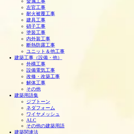
金属工事
左官工事
耐火被覆工事
建具工事
硝子工事
塗装工事
内外装工事
断熱防露工事
ユニット＆他工事
建築工事（設備・他）
外構工事
設備電気工事
改修・改築工事
解体工事
その他
建築用語集
ジプトーン
ネダフォーム
ワイヤメッシュ
ALC
その他の建築用語
建築関連法