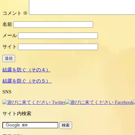
コメント
※
名前
メール
サイト
結露を防ぐ（その４）
結露を防ぐ（その５）
SNS
サイト内検索