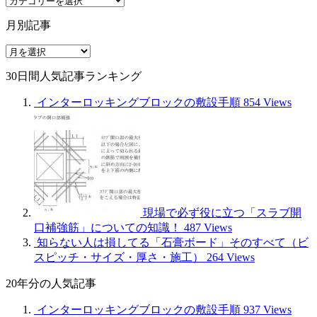
事
月別記事
種
別
月
別
30日間人気記事ランキング
記
事
インターロッキングブロックの敷設手順
854 Views
現場で必ず役に立つ「スラブ開
口補強筋」についての知識！
487 Views
知らない人は損してる「石膏ボード」そのすべて（ビ
スピッチ・サイズ・厚さ・施工）
264 Views
20年分の人気記事
インターロッキングブロックの敷設手順
937 Views