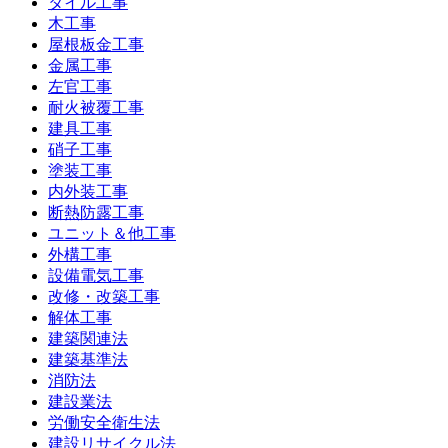
タイル工事
木工事
屋根板金工事
金属工事
左官工事
耐火被覆工事
建具工事
硝子工事
塗装工事
内外装工事
断熱防露工事
ユニット＆他工事
外構工事
設備電気工事
改修・改築工事
解体工事
建築関連法
建築基準法
消防法
建設業法
労働安全衛生法
建設リサイクル法