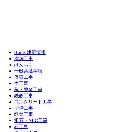
Home 建築情報
建築工事
けんちく
一般共通事項
仮設工事
土工事
杭・地業工事
鉄筋工事
コンクリート工事
型枠工事
鉄骨工事
組石・ALC工事
石工事