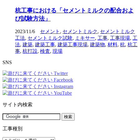
杭工事における「セメントミルクの配合およ
び試験方法」
2023/11/6
セメント
,
セメントミルク
,
セメントミルク
工法
,
セメントミルク試験
,
ミキサー
,
工事
,
工事現場
,
工
法
,
建築
,
建築工事
,
建築工事現場
,
建築物
,
材料
,
杭
,
杭工
事
,
杭打設
,
検査
,
現場
SNS
サイト内検索
工事種別
工