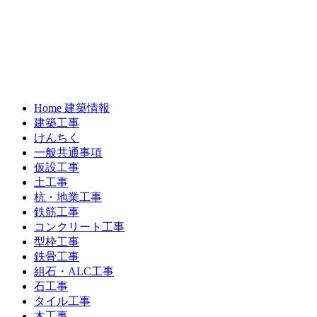
Home 建築情報
建築工事
けんちく
一般共通事項
仮設工事
土工事
杭・地業工事
鉄筋工事
コンクリート工事
型枠工事
鉄骨工事
組石・ALC工事
石工事
タイル工事
木工事