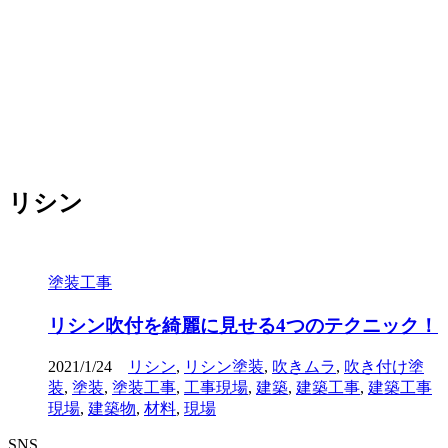
リシン
塗装工事
リシン吹付を綺麗に見せる4つのテクニック！
2021/1/24
リシン
,
リシン塗装
,
吹きムラ
,
吹き付け塗
装
,
塗装
,
塗装工事
,
工事現場
,
建築
,
建築工事
,
建築工事
現場
,
建築物
,
材料
,
現場
SNS