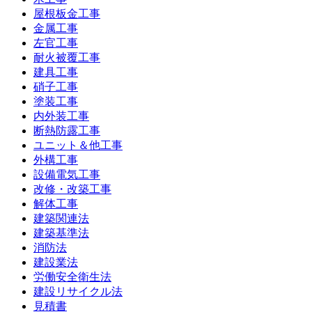
屋根板金工事
金属工事
左官工事
耐火被覆工事
建具工事
硝子工事
塗装工事
内外装工事
断熱防露工事
ユニット＆他工事
外構工事
設備電気工事
改修・改築工事
解体工事
建築関連法
建築基準法
消防法
建設業法
労働安全衛生法
建設リサイクル法
見積書