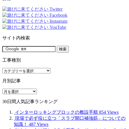
サイト内検索
工事種別
工
事
月別記事
種
別
月
別
30日間人気記事ランキング
記
事
インターロッキングブロックの敷設手順
854 Views
現場で必ず役に立つ「スラブ開口補強筋」についての
知識！
487 Views