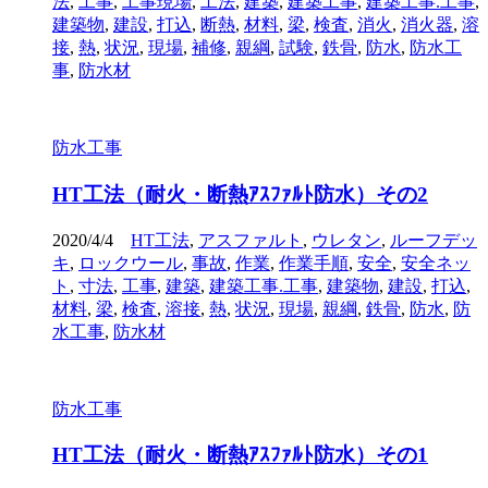
法
,
工事
,
工事現場
,
工法
,
建築
,
建築工事
,
建築工事.工事
,
建築物
,
建設
,
打込
,
断熱
,
材料
,
梁
,
検査
,
消火
,
消火器
,
溶
接
,
熱
,
状況
,
現場
,
補修
,
親綱
,
試験
,
鉄骨
,
防水
,
防水工
事
,
防水材
防水工事
HT工法（耐火・断熱ｱｽﾌｧﾙﾄ防水）その2
2020/4/4
HT工法
,
アスファルト
,
ウレタン
,
ルーフデッ
キ
,
ロックウール
,
事故
,
作業
,
作業手順
,
安全
,
安全ネッ
ト
,
寸法
,
工事
,
建築
,
建築工事.工事
,
建築物
,
建設
,
打込
,
材料
,
梁
,
検査
,
溶接
,
熱
,
状況
,
現場
,
親綱
,
鉄骨
,
防水
,
防
水工事
,
防水材
防水工事
HT工法（耐火・断熱ｱｽﾌｧﾙﾄ防水）その1