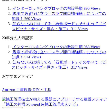
記
事
インターロッキングブロックの敷設手順
890 Views
現場で必ず役に立つ「スラブ開口補強筋」についての
知識！
560 Views
知らない人は損してる「石膏ボード」そのすべて（ビ
スピッチ・サイズ・厚さ・施工）
311 Views
20年分の人気記事
インターロッキングブロックの敷設手順
968 Views
現場で必ず役に立つ「スラブ開口補強筋」についての
知識！
574 Views
知らない人は損してる「石膏ボード」そのすべて（ビ
スピッチ・サイズ・厚さ・施工）
317 Views
おすすめメディア
Amazon 工事現場 DIY・工具