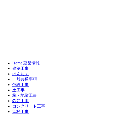
Home 建築情報
建築工事
けんちく
一般共通事項
仮設工事
土工事
杭・地業工事
鉄筋工事
コンクリート工事
型枠工事