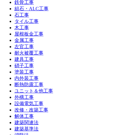
鉄骨工事
組石・ALC工事
石工事
タイル工事
木工事
屋根板金工事
金属工事
左官工事
耐火被覆工事
建具工事
硝子工事
塗装工事
内外装工事
断熱防露工事
ユニット＆他工事
外構工事
設備電気工事
改修・改築工事
解体工事
建築関連法
建築基準法