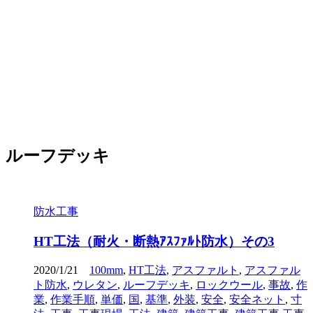
ルーフデッキ
防水工事
HT工法（耐火・断熱ｱｽﾌｧﾙﾄ防水）その3
2020/1/21
100mm
,
HT工法
,
アスファルト
,
アスファル
ト防水
,
ウレタン
,
ルーフデッキ
,
ロックウール
,
事故
,
作
業
,
作業手順
,
単価
,
国
,
基準
,
外装
,
安全
,
安全ネット
,
寸