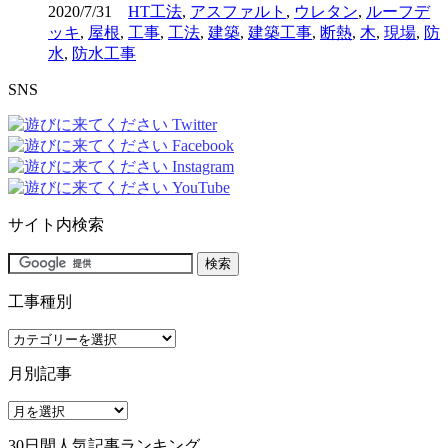
2020/7/31
HT工法
,
アスファルト
,
ウレタン
,
ルーフデ
ッキ
,
屋根
,
工事
,
工法
,
建築
,
建築工事
,
断熱
,
木
,
現場
,
防
水
,
防水工事
SNS
サイト内検索
工事種別
工
事
月別記事
種
別
月
別
30日間人気記事ランキング