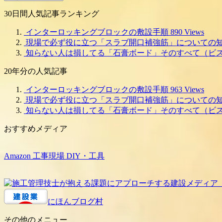
別
30日間人気記事ランキング
記
事
インターロッキングブロックの敷設手順
890 Views
現場で必ず役に立つ「スラブ開口補強筋」についての
知らない人は損してる「石膏ボード」そのすべて（ビ
20年分の人気記事
インターロッキングブロックの敷設手順
963 Views
現場で必ず役に立つ「スラブ開口補強筋」についての
知らない人は損してる「石膏ボード」そのすべて（ビ
おすすめメディア
Amazon 工事現場 DIY・工具
にほんブログ村
その他のメニュー