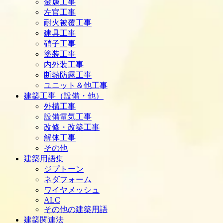
金属工事
左官工事
耐火被覆工事
建具工事
硝子工事
塗装工事
内外装工事
断熱防露工事
ユニット＆他工事
建築工事（設備・他）
外構工事
設備電気工事
改修・改築工事
解体工事
その他
建築用語集
ジプトーン
ネダフォーム
ワイヤメッシュ
ALC
その他の建築用語
建築関連法