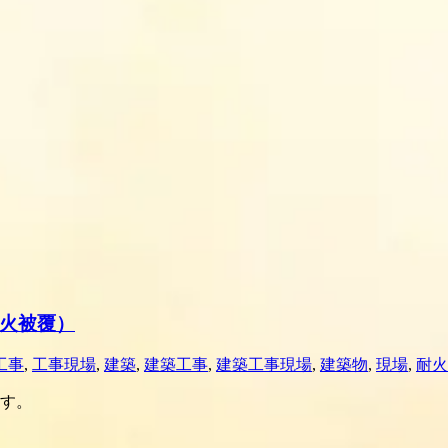
火被覆）
工事
,
工事現場
,
建築
,
建築工事
,
建築工事現場
,
建築物
,
現場
,
耐火
す。