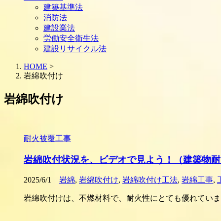
建築基準法
消防法
建設業法
労働安全衛生法
建設リサイクル法
HOME
>
岩綿吹付け
岩綿吹付け
耐火被覆工事
岩綿吹付状況を、ビデオで見よう！（建築物耐
2025/6/1
岩綿
,
岩綿吹付け
,
岩綿吹付け工法
,
岩綿工事
,
岩綿吹付けは、不燃材料で、耐火性にとても優れていま