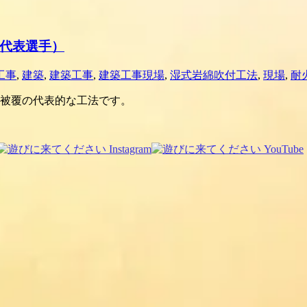
代表選手）
工事
,
建築
,
建築工事
,
建築工事現場
,
湿式岩綿吹付工法
,
現場
,
耐
被覆の代表的な工法です。