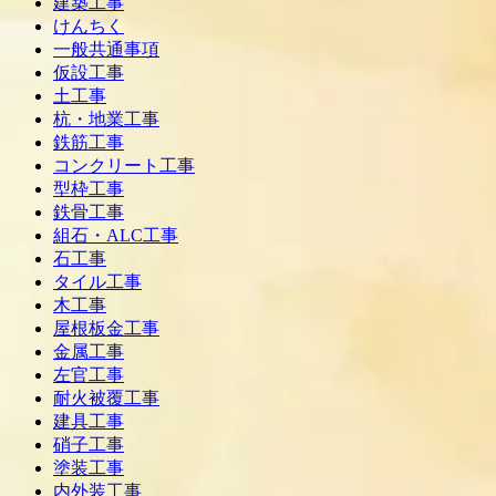
建築工事
けんちく
一般共通事項
仮設工事
土工事
杭・地業工事
鉄筋工事
コンクリート工事
型枠工事
鉄骨工事
組石・ALC工事
石工事
タイル工事
木工事
屋根板金工事
金属工事
左官工事
耐火被覆工事
建具工事
硝子工事
塗装工事
内外装工事