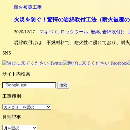
耐火被覆工事
火災を防ぐ！驚愕の岩綿吹付工法（耐火被覆の
2020/12/27
マキベエ
,
ロックウール
,
岩綿
,
岩綿吹付け
,
岩綿吹付けは、不燃材料で、耐火性に優れており、耐火
SNS
サイト内検索
工事種別
工
事
月別記事
種
別
月