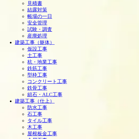
見積書
結露対策
帳場の一日
安全管理
試験・調査
産廃処理
建築工事（躯体）
仮設工事
土工事
杭・地業工事
鉄筋工事
型枠工事
コンクリート工事
鉄骨工事
組石・ALC工事
建築工事（仕上）
防水工事
石工事
タイル工事
木工事
屋根板金工事