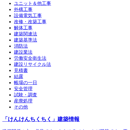
ユニット＆他工事
外構工事
設備電気工事
改修・改築工事
解体工事
建築関連法
建築基準法
消防法
建設業法
労働安全衛生法
建設リサイクル法
見積書
結露
帳場の一日
安全管理
試験・調査
産廃処理
その他
「けんけんちくちく」建築情報