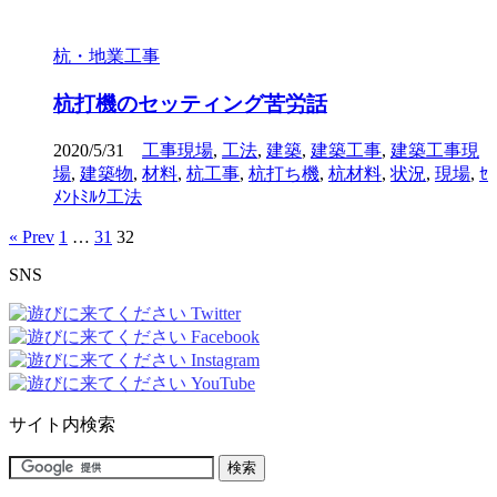
杭・地業工事
杭打機のセッティング苦労話
2020/5/31
工事現場
,
工法
,
建築
,
建築工事
,
建築工事現
場
,
建築物
,
材料
,
杭工事
,
杭打ち機
,
杭材料
,
状況
,
現場
,
ｾ
ﾒﾝﾄﾐﾙｸ工法
« Prev
1
…
31
32
SNS
サイト内検索