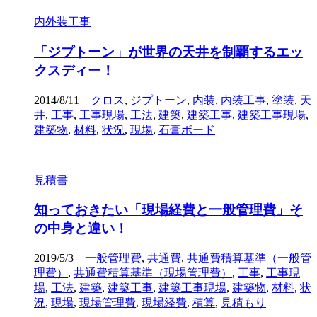
内外装工事
「ジプトーン」が世界の天井を制覇するエッ
クスディー！
2014/8/11
クロス
,
ジプトーン
,
内装
,
内装工事
,
塗装
,
天
井
,
工事
,
工事現場
,
工法
,
建築
,
建築工事
,
建築工事現場
,
建築物
,
材料
,
状況
,
現場
,
石膏ボード
見積書
知っておきたい「現場経費と一般管理費」そ
の中身と違い！
2019/5/3
一般管理費
,
共通費
,
共通費積算基準（一般管
理費）
,
共通費積算基準（現場管理費）
,
工事
,
工事現
場
,
工法
,
建築
,
建築工事
,
建築工事現場
,
建築物
,
材料
,
状
況
,
現場
,
現場管理費
,
現場経費
,
積算
,
見積もり