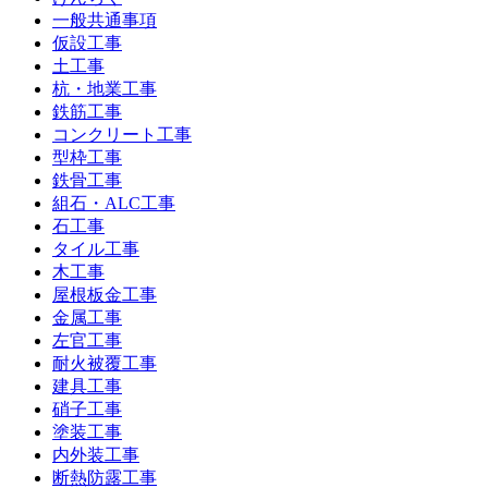
一般共通事項
仮設工事
土工事
杭・地業工事
鉄筋工事
コンクリート工事
型枠工事
鉄骨工事
組石・ALC工事
石工事
タイル工事
木工事
屋根板金工事
金属工事
左官工事
耐火被覆工事
建具工事
硝子工事
塗装工事
内外装工事
断熱防露工事