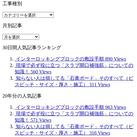
工事種別
工
事
月別記事
種
別
月
別
30日間人気記事ランキング
記
事
インターロッキングブロックの敷設手順
890 Views
現場で必ず役に立つ「スラブ開口補強筋」についての
知識！
560 Views
知らない人は損してる「石膏ボード」そのすべて（ビ
スピッチ・サイズ・厚さ・施工）
311 Views
20年分の人気記事
インターロッキングブロックの敷設手順
963 Views
現場で必ず役に立つ「スラブ開口補強筋」についての
知識！
571 Views
知らない人は損してる「石膏ボード」そのすべて（ビ
スピッチ・サイズ・厚さ・施工）
316 Views