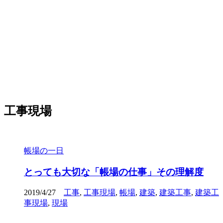
工事現場
帳場の一日
とっても大切な「帳場の仕事」その理解度
2019/4/27
工事
,
工事現場
,
帳場
,
建築
,
建築工事
,
建築工
事現場
,
現場