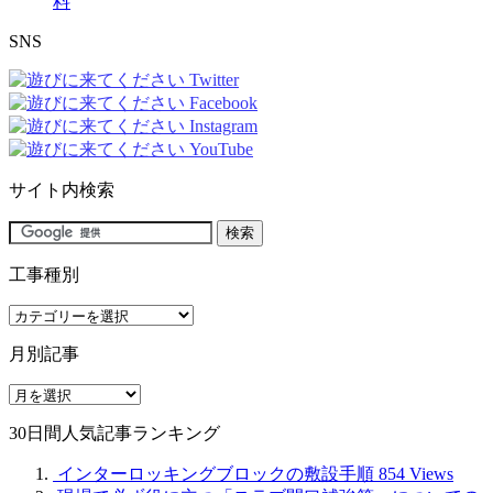
料
SNS
サイト内検索
工事種別
工
事
月別記事
種
別
月
別
30日間人気記事ランキング
記
事
インターロッキングブロックの敷設手順
854 Views