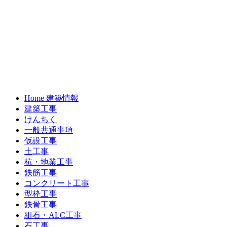
Home 建築情報
建築工事
けんちく
一般共通事項
仮設工事
土工事
杭・地業工事
鉄筋工事
コンクリート工事
型枠工事
鉄骨工事
組石・ALC工事
石工事