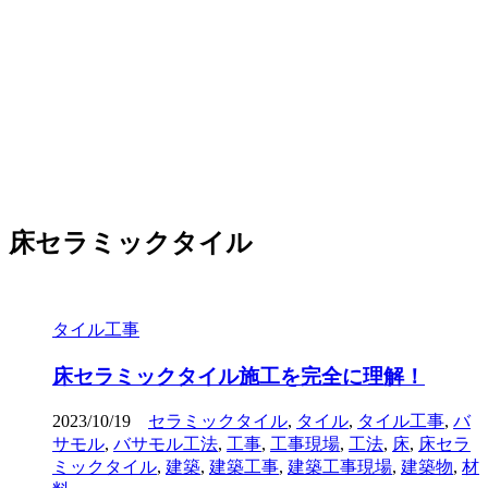
床セラミックタイル
タイル工事
床セラミックタイル施工を完全に理解！
2023/10/19
セラミックタイル
,
タイル
,
タイル工事
,
バ
サモル
,
バサモル工法
,
工事
,
工事現場
,
工法
,
床
,
床セラ
ミックタイル
,
建築
,
建築工事
,
建築工事現場
,
建築物
,
材