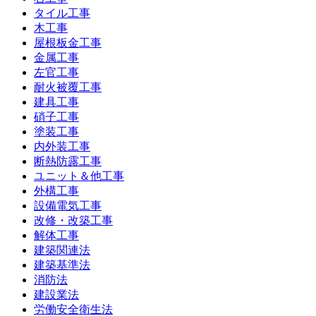
タイル工事
木工事
屋根板金工事
金属工事
左官工事
耐火被覆工事
建具工事
硝子工事
塗装工事
内外装工事
断熱防露工事
ユニット＆他工事
外構工事
設備電気工事
改修・改築工事
解体工事
建築関連法
建築基準法
消防法
建設業法
労働安全衛生法