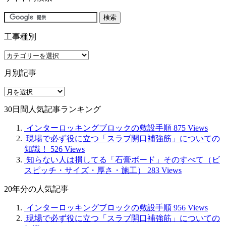
工事種別
工
事
月別記事
種
別
月
別
30日間人気記事ランキング
記
事
インターロッキングブロックの敷設手順
875 Views
現場で必ず役に立つ「スラブ開口補強筋」についての
知識！
526 Views
知らない人は損してる「石膏ボード」そのすべて（ビ
スピッチ・サイズ・厚さ・施工）
283 Views
20年分の人気記事
インターロッキングブロックの敷設手順
956 Views
現場で必ず役に立つ「スラブ開口補強筋」についての