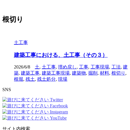
根切り
土工事
建築工事における、土工事（その３）
2026/6/8
土
,
土工事
,
埋め戻し
,
工事
,
工事現場
,
工法
,
建
築
,
建築工事
,
建築工事現場
,
建築物
,
掘削
,
材料
,
根切り
,
根堀
,
残土
,
残土処分
,
現場
SNS
サイト内検索