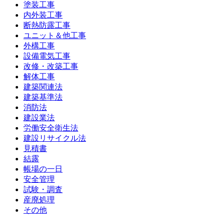
塗装工事
内外装工事
断熱防露工事
ユニット＆他工事
外構工事
設備電気工事
改修・改築工事
解体工事
建築関連法
建築基準法
消防法
建設業法
労働安全衛生法
建設リサイクル法
見積書
結露
帳場の一日
安全管理
試験・調査
産廃処理
その他