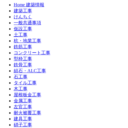
Home 建築情報
建築工事
けんちく
一般共通事項
仮設工事
土工事
杭・地業工事
鉄筋工事
コンクリート工事
型枠工事
鉄骨工事
組石・ALC工事
石工事
タイル工事
木工事
屋根板金工事
金属工事
左官工事
耐火被覆工事
建具工事
硝子工事