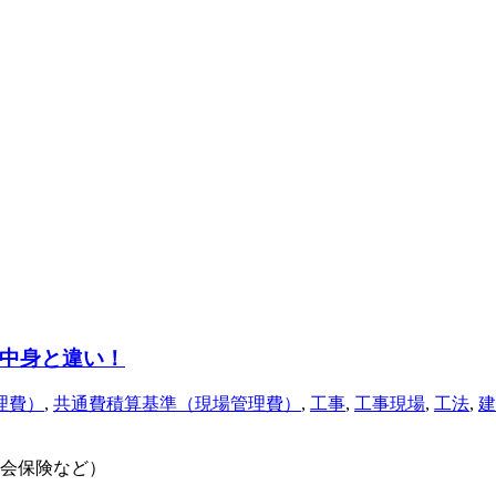
中身と違い！
理費）
,
共通費積算基準（現場管理費）
,
工事
,
工事現場
,
工法
,
建
会保険など）