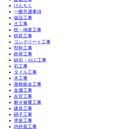
けんちく
一般共通事項
仮設工事
土工事
杭・地業工事
鉄筋工事
コンクリート工事
型枠工事
鉄骨工事
組石・ALC工事
石工事
タイル工事
木工事
屋根板金工事
金属工事
左官工事
耐火被覆工事
建具工事
硝子工事
塗装工事
内外装工事