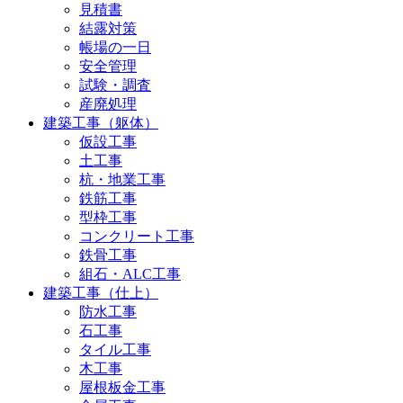
見積書
結露対策
帳場の一日
安全管理
試験・調査
産廃処理
建築工事（躯体）
仮設工事
土工事
杭・地業工事
鉄筋工事
型枠工事
コンクリート工事
鉄骨工事
組石・ALC工事
建築工事（仕上）
防水工事
石工事
タイル工事
木工事
屋根板金工事