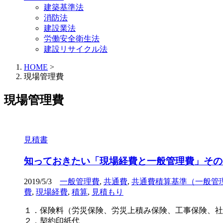
建築基準法
消防法
建設業法
労働安全衛生法
建設リサイクル法
HOME
>
現場管理費
現場管理費
見積書
知っておきたい「現場経費と一般管理費」その
2019/5/3
一般管理費
,
共通費
,
共通費積算基準（一般管
費
,
現場経費
,
積算
,
見積もり
１．保険料（労災保険、労災上積み保険、工事保険、社
２．契約印紙代