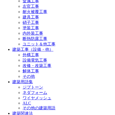
金属工事
左官工事
耐火被覆工事
建具工事
硝子工事
塗装工事
内外装工事
断熱防露工事
ユニット＆他工事
建築工事（設備・他）
外構工事
設備電気工事
改修・改築工事
解体工事
その他
建築用語集
ジプトーン
ネダフォーム
ワイヤメッシュ
ALC
その他の建築用語
建築関連法