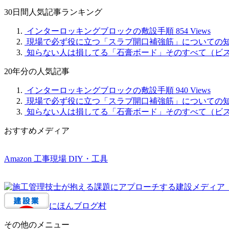
別
30日間人気記事ランキング
記
事
インターロッキングブロックの敷設手順
854 Views
現場で必ず役に立つ「スラブ開口補強筋」についての
知らない人は損してる「石膏ボード」そのすべて（ビ
20年分の人気記事
インターロッキングブロックの敷設手順
940 Views
現場で必ず役に立つ「スラブ開口補強筋」についての
知らない人は損してる「石膏ボード」そのすべて（ビ
おすすめメディア
Amazon 工事現場 DIY・工具
にほんブログ村
その他のメニュー