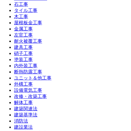
石工事
タイル工事
木工事
屋根板金工事
金属工事
左官工事
耐火被覆工事
建具工事
硝子工事
塗装工事
内外装工事
断熱防露工事
ユニット＆他工事
外構工事
設備電気工事
改修・改築工事
解体工事
建築関連法
建築基準法
消防法
建設業法