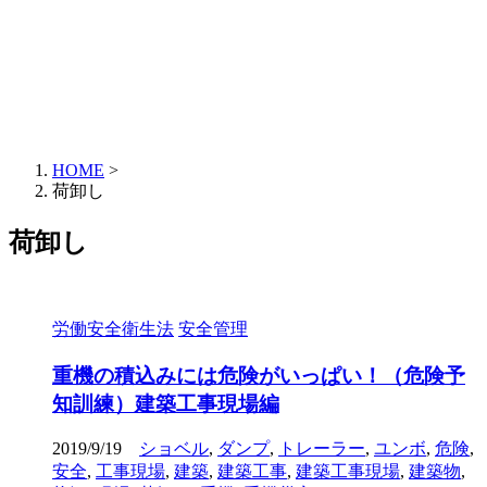
HOME
>
荷卸し
荷卸し
労働安全衛生法
安全管理
重機の積込みには危険がいっぱい！（危険予
知訓練）建築工事現場編
2019/9/19
ショベル
,
ダンプ
,
トレーラー
,
ユンボ
,
危険
,
安全
,
工事現場
,
建築
,
建築工事
,
建築工事現場
,
建築物
,