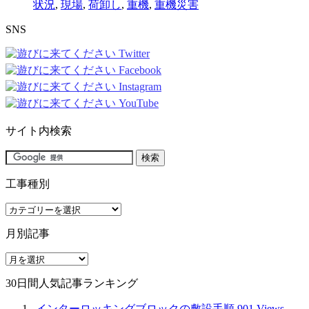
状況
,
現場
,
荷卸し
,
重機
,
重機災害
SNS
サイト内検索
工事種別
工
事
月別記事
種
別
月
別
30日間人気記事ランキング
記
事
インターロッキングブロックの敷設手順
901 Views