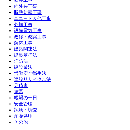
塗装工事
内外装工事
断熱防露工事
ユニット＆他工事
外構工事
設備電気工事
改修・改築工事
解体工事
建築関連法
建築基準法
消防法
建設業法
労働安全衛生法
建設リサイクル法
見積書
結露
帳場の一日
安全管理
試験・調査
産廃処理
その他