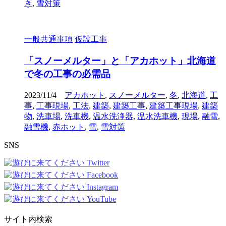
き
,
雪対策
一般共通事項
仮設工事
「スノーメルター」と「アカホット」北海道
で冬の工事の必需品
2023/11/4
アカホット
,
スノーメルター
,
冬
,
北海道
,
工
事
,
工事現場
,
工法
,
建築
,
建築工事
,
建築工事現場
,
建築
物
,
洗車場
,
洗車機
,
温水洗浄器
,
温水洗車機
,
現場
,
融雪
,
融雪機
,
赤ホット
,
雪
,
雪対策
SNS
サイト内検索