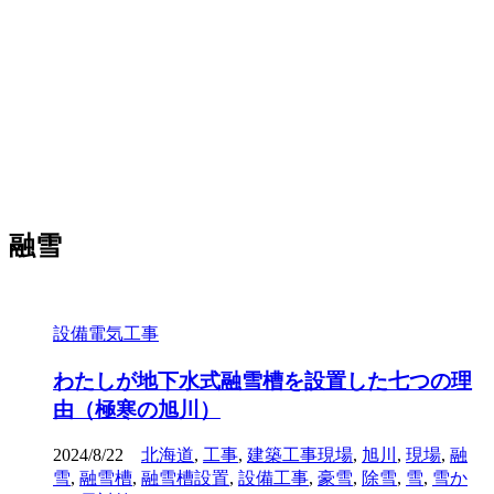
融雪
設備電気工事
わたしが地下水式融雪槽を設置した七つの理
由（極寒の旭川）
2024/8/22
北海道
,
工事
,
建築工事現場
,
旭川
,
現場
,
融
雪
,
融雪槽
,
融雪槽設置
,
設備工事
,
豪雪
,
除雪
,
雪
,
雪か