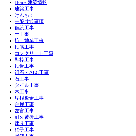
Home 建築情報
建築工事
けんちく
一般共通事項
仮設工事
土工事
杭・地業工事
鉄筋工事
コンクリート工事
型枠工事
鉄骨工事
組石・ALC工事
石工事
タイル工事
木工事
屋根板金工事
金属工事
左官工事
耐火被覆工事
建具工事
硝子工事