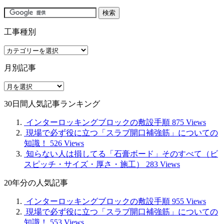
工事種別
工
事
月別記事
種
別
月
別
30日間人気記事ランキング
記
事
インターロッキングブロックの敷設手順
875 Views
現場で必ず役に立つ「スラブ開口補強筋」についての
知識！
526 Views
知らない人は損してる「石膏ボード」そのすべて（ビ
スピッチ・サイズ・厚さ・施工）
283 Views
20年分の人気記事
インターロッキングブロックの敷設手順
955 Views
現場で必ず役に立つ「スラブ開口補強筋」についての
知識！
553 Views