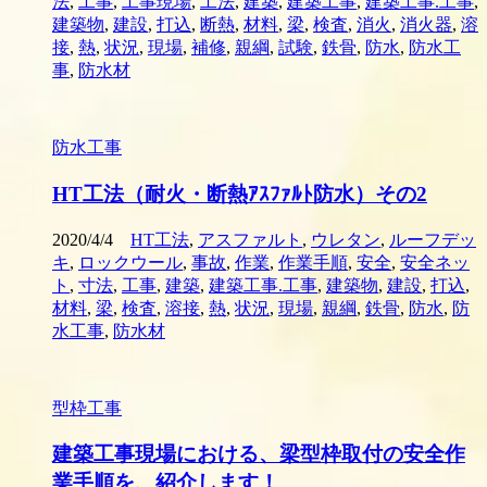
法
,
工事
,
工事現場
,
工法
,
建築
,
建築工事
,
建築工事.工事
,
建築物
,
建設
,
打込
,
断熱
,
材料
,
梁
,
検査
,
消火
,
消火器
,
溶
接
,
熱
,
状況
,
現場
,
補修
,
親綱
,
試験
,
鉄骨
,
防水
,
防水工
事
,
防水材
防水工事
HT工法（耐火・断熱ｱｽﾌｧﾙﾄ防水）その2
2020/4/4
HT工法
,
アスファルト
,
ウレタン
,
ルーフデッ
キ
,
ロックウール
,
事故
,
作業
,
作業手順
,
安全
,
安全ネッ
ト
,
寸法
,
工事
,
建築
,
建築工事.工事
,
建築物
,
建設
,
打込
,
材料
,
梁
,
検査
,
溶接
,
熱
,
状況
,
現場
,
親綱
,
鉄骨
,
防水
,
防
水工事
,
防水材
型枠工事
建築工事現場における、梁型枠取付の安全作
業手順を、紹介します！