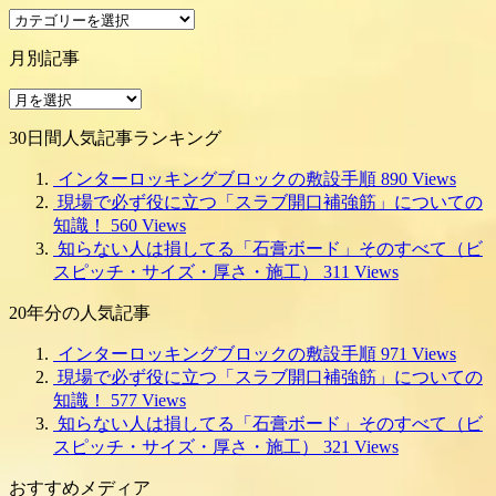
工
事
月別記事
種
別
月
別
30日間人気記事ランキング
記
事
インターロッキングブロックの敷設手順
890 Views
現場で必ず役に立つ「スラブ開口補強筋」についての
知識！
560 Views
知らない人は損してる「石膏ボード」そのすべて（ビ
スピッチ・サイズ・厚さ・施工）
311 Views
20年分の人気記事
インターロッキングブロックの敷設手順
971 Views
現場で必ず役に立つ「スラブ開口補強筋」についての
知識！
577 Views
知らない人は損してる「石膏ボード」そのすべて（ビ
スピッチ・サイズ・厚さ・施工）
321 Views
おすすめメディア