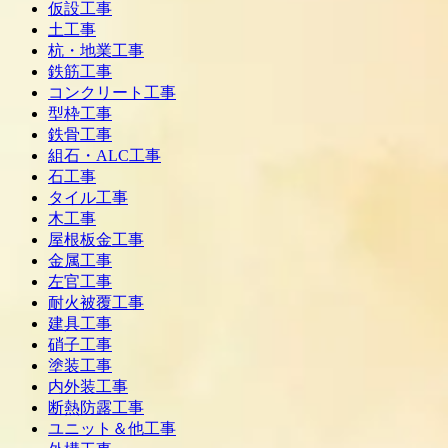
仮設工事
土工事
杭・地業工事
鉄筋工事
コンクリート工事
型枠工事
鉄骨工事
組石・ALC工事
石工事
タイル工事
木工事
屋根板金工事
金属工事
左官工事
耐火被覆工事
建具工事
硝子工事
塗装工事
内外装工事
断熱防露工事
ユニット＆他工事