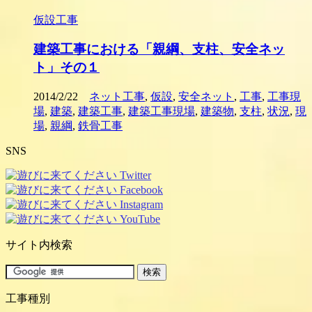
仮設工事
建築工事における「親綱、支柱、安全ネッ
ト」その１
2014/2/22
ネット工事
,
仮設
,
安全ネット
,
工事
,
工事現
場
,
建築
,
建築工事
,
建築工事現場
,
建築物
,
支柱
,
状況
,
現
場
,
親綱
,
鉄骨工事
SNS
サイト内検索
工事種別