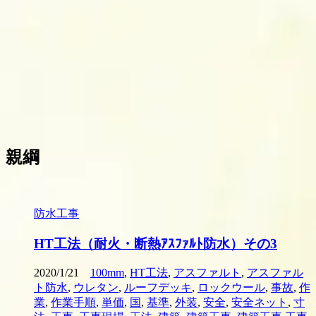
親綱
防水工事
HT工法（耐火・断熱ｱｽﾌｧﾙﾄ防水）その3
2020/1/21
100mm
,
HT工法
,
アスファルト
,
アスファル
ト防水
,
ウレタン
,
ルーフデッキ
,
ロックウール
,
事故
,
作
業
,
作業手順
,
単価
,
国
,
基準
,
外装
,
安全
,
安全ネット
,
寸