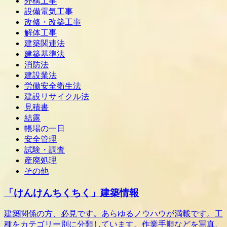
外構工事
設備電気工事
改修・改築工事
解体工事
建築関連法
建築基準法
消防法
建設業法
労働安全衛生法
建設リサイクル法
見積書
結露
帳場の一日
安全管理
試験・調査
産廃処理
その他
「けんけんちくちく」建築情報
建築関係の方、必見です。あらゆるノウハウが満載です。工
種をカテゴリー別に分類しています。作業手順などを写真、