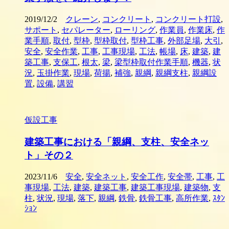
2019/12/2
クレーン
,
コンクリート
,
コンクリート打設
,
サポート
,
セパレーター
,
ローリング
,
作業員
,
作業床
,
作
業手順
,
取付
,
型枠
,
型枠取付
,
型枠工事
,
外部足場
,
大引
,
安全
,
安全作業
,
工事
,
工事現場
,
工法
,
帳場
,
床
,
建築
,
建
築工事
,
支保工
,
根太
,
梁
,
梁型枠取付作業手順
,
機器
,
状
況
,
玉掛作業
,
現場
,
荷揚
,
補強
,
親綱
,
親綱支柱
,
親綱設
置
,
設備
,
講習
仮設工事
建築工事における「親綱、支柱、安全ネッ
ト」その２
2023/11/6
安全
,
安全ネット
,
安全工作
,
安全帯
,
工事
,
工
事現場
,
工法
,
建築
,
建築工事
,
建築工事現場
,
建築物
,
支
柱
,
状況
,
現場
,
落下
,
親綱
,
鉄骨
,
鉄骨工事
,
高所作業
,
ｽﾀﾝ
ｼｮﾝ