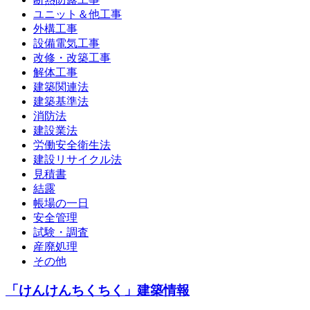
ユニット＆他工事
外構工事
設備電気工事
改修・改築工事
解体工事
建築関連法
建築基準法
消防法
建設業法
労働安全衛生法
建設リサイクル法
見積書
結露
帳場の一日
安全管理
試験・調査
産廃処理
その他
「けんけんちくちく」建築情報