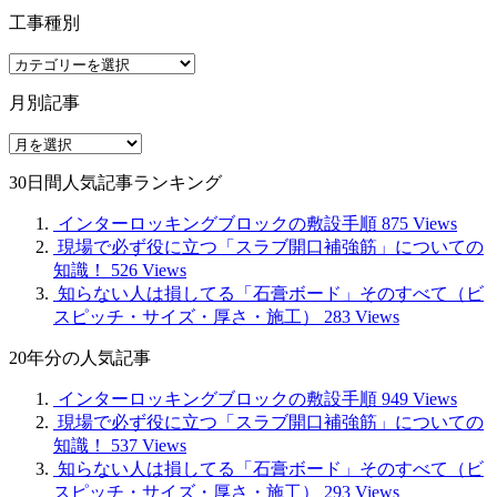
工事種別
工
事
月別記事
種
別
月
別
30日間人気記事ランキング
記
事
インターロッキングブロックの敷設手順
875 Views
現場で必ず役に立つ「スラブ開口補強筋」についての
知識！
526 Views
知らない人は損してる「石膏ボード」そのすべて（ビ
スピッチ・サイズ・厚さ・施工）
283 Views
20年分の人気記事
インターロッキングブロックの敷設手順
949 Views
現場で必ず役に立つ「スラブ開口補強筋」についての
知識！
537 Views
知らない人は損してる「石膏ボード」そのすべて（ビ
スピッチ・サイズ・厚さ・施工）
293 Views