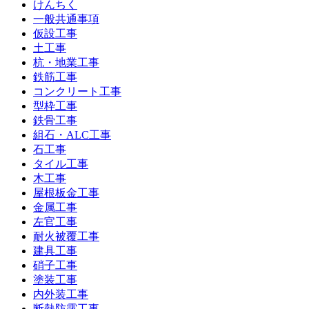
けんちく
一般共通事項
仮設工事
土工事
杭・地業工事
鉄筋工事
コンクリート工事
型枠工事
鉄骨工事
組石・ALC工事
石工事
タイル工事
木工事
屋根板金工事
金属工事
左官工事
耐火被覆工事
建具工事
硝子工事
塗装工事
内外装工事
断熱防露工事