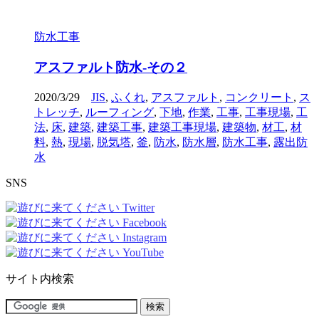
防水工事
アスファルト防水-その２
2020/3/29
JIS
,
ふくれ
,
アスファルト
,
コンクリート
,
ス
トレッチ
,
ルーフィング
,
下地
,
作業
,
工事
,
工事現場
,
工
法
,
床
,
建築
,
建築工事
,
建築工事現場
,
建築物
,
材工
,
材
料
,
熱
,
現場
,
脱気塔
,
釜
,
防水
,
防水層
,
防水工事
,
露出防
水
SNS
サイト内検索