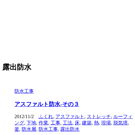
露出防水
防水工事
アスファルト防水-その３
2012/11/2
ふくれ
,
アスファルト
,
ストレッチ
,
ルーフィ
ング
,
下地
,
作業
,
工事
,
工法
,
床
,
建築
,
熱
,
現場
,
脱気塔
,
釜
,
防水層
,
防水工事
,
露出防水