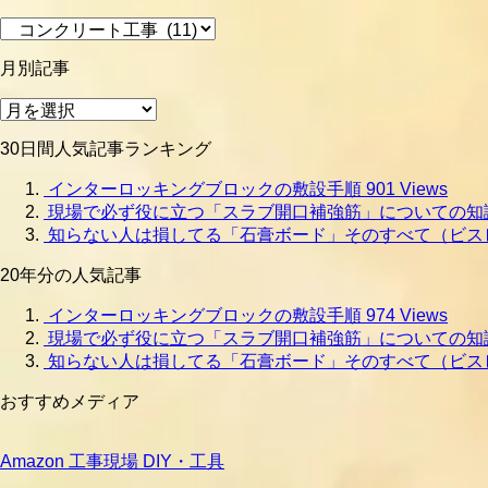
工
事
月別記事
種
別
月
別
30日間人気記事ランキング
記
事
インターロッキングブロックの敷設手順
901 Views
現場で必ず役に立つ「スラブ開口補強筋」についての知
知らない人は損してる「石膏ボード」そのすべて（ビス
20年分の人気記事
インターロッキングブロックの敷設手順
974 Views
現場で必ず役に立つ「スラブ開口補強筋」についての知
知らない人は損してる「石膏ボード」そのすべて（ビス
おすすめメディア
Amazon 工事現場 DIY・工具