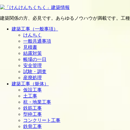
建築関係の方、必見です。あらゆるノウハウが満載です。工種
建築工事（一般事項）
けんちく
一般共通事項
見積書
結露対策
帳場の一日
安全管理
試験・調査
産廃処理
建築工事（躯体）
仮設工事
土工事
杭・地業工事
鉄筋工事
型枠工事
コンクリート工事
鉄骨工事