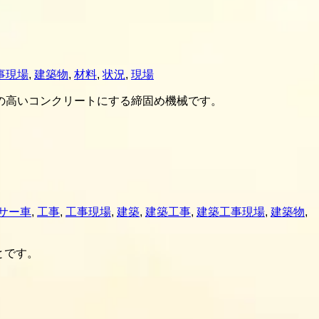
事現場
,
建築物
,
材料
,
状況
,
現場
の高いコンクリートにする締固め機械です。
サー車
,
工事
,
工事現場
,
建築
,
建築工事
,
建築工事現場
,
建築物
,
ことです。