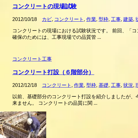
コンクリートの現場試験
2012/10/18
カビ
,
コンクリート
,
作業
,
型枠
,
工事
,
建築
,
コンクリートの現場における試験状況です。 前回、「
確保のためには、工事現場での品質管 ...
コンクリート工事
コンクリート打設（６階部分）
2012/12/18
コンクリート
,
作業
,
型枠
,
基礎
,
工事
,
状況
,
以前、基礎部分のコンクリート打設を紹介しましたが、
来ません。 コンクリートの品質に関 ...