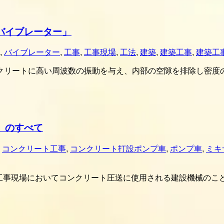
バイブレーター」
,
バイブレーター
,
工事
,
工事現場
,
工法
,
建築
,
建築工事
,
建築工
クリートに高い周波数の振動を与え、内部の空隙を排除し密度
」のすべて
,
コンクリート工事
,
コンクリート打設ポンプ車
,
ポンプ車
,
ミキ
uck)とは、工事現場においてコンクリート圧送に使用される建設機械の