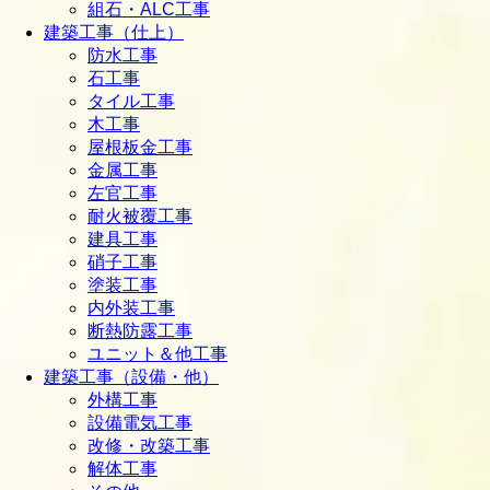
組石・ALC工事
建築工事（仕上）
防水工事
石工事
タイル工事
木工事
屋根板金工事
金属工事
左官工事
耐火被覆工事
建具工事
硝子工事
塗装工事
内外装工事
断熱防露工事
ユニット＆他工事
建築工事（設備・他）
外構工事
設備電気工事
改修・改築工事
解体工事