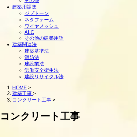
その他
建築用語集
ジプトーン
ネダフォーム
ワイヤメッシュ
ALC
その他の建築用語
建築関連法
建築基準法
消防法
建設業法
労働安全衛生法
建設リサイクル法
HOME
>
建築工事
>
コンクリート工事
>
コンクリート工事