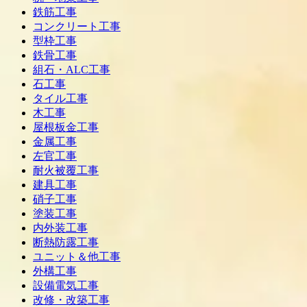
鉄筋工事
コンクリート工事
型枠工事
鉄骨工事
組石・ALC工事
石工事
タイル工事
木工事
屋根板金工事
金属工事
左官工事
耐火被覆工事
建具工事
硝子工事
塗装工事
内外装工事
断熱防露工事
ユニット＆他工事
外構工事
設備電気工事
改修・改築工事