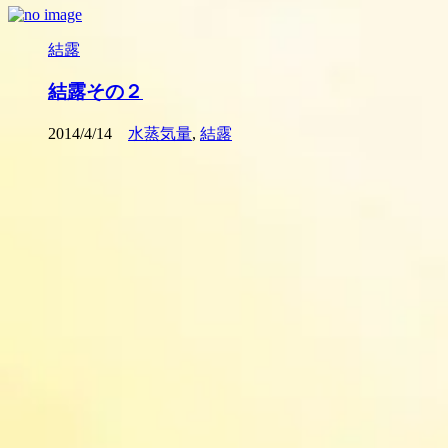
結露
結露その２
2014/4/14
水蒸気量
,
結露