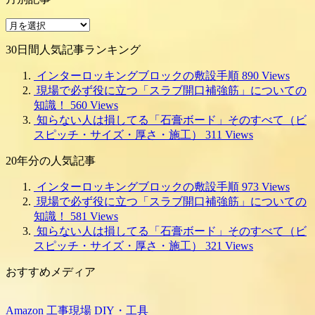
種
別
月
別
30日間人気記事ランキング
記
事
インターロッキングブロックの敷設手順
890 Views
現場で必ず役に立つ「スラブ開口補強筋」についての
知識！
560 Views
知らない人は損してる「石膏ボード」そのすべて（ビ
スピッチ・サイズ・厚さ・施工）
311 Views
20年分の人気記事
インターロッキングブロックの敷設手順
973 Views
現場で必ず役に立つ「スラブ開口補強筋」についての
知識！
581 Views
知らない人は損してる「石膏ボード」そのすべて（ビ
スピッチ・サイズ・厚さ・施工）
321 Views
おすすめメディア
Amazon 工事現場 DIY・工具