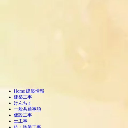
Home 建築情報
建築工事
けんちく
一般共通事項
仮設工事
土工事
杭・地業工事