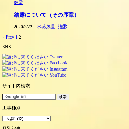
結露
結露について（その序章）
2020/2/22
水蒸気量
,
結露
« Prev
1
2
SNS
サイト内検索
工事種別
工
事
月別記事