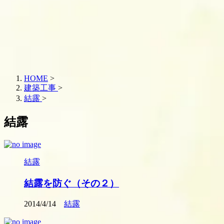
HOME
>
建築工事
>
結露
>
結露
結露
結露を防ぐ（その２）
2014/4/14
結露