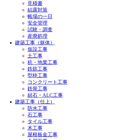
見積書
結露対策
帳場の一日
安全管理
試験・調査
産廃処理
建築工事（躯体）
仮設工事
土工事
杭・地業工事
鉄筋工事
型枠工事
コンクリート工事
鉄骨工事
組石・ALC工事
建築工事（仕上）
防水工事
石工事
タイル工事
木工事
屋根板金工事