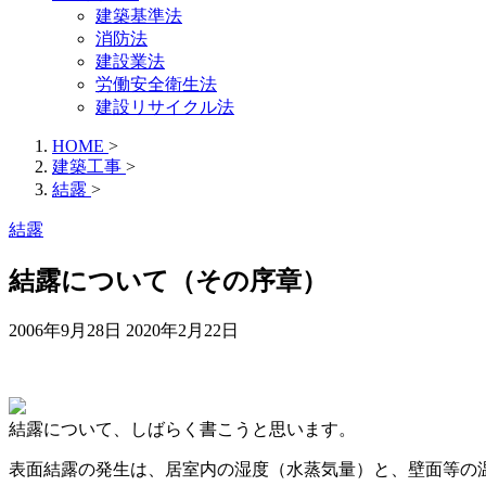
建築基準法
消防法
建設業法
労働安全衛生法
建設リサイクル法
HOME
>
建築工事
>
結露
>
結露
結露について（その序章）
2006年9月28日
2020年2月22日
結露について、しばらく書こうと思います。
表面結露の発生は、居室内の湿度（水蒸気量）と、壁面等の