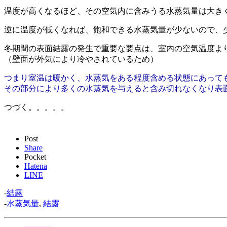
温度が高くなるほど、その空気内に含みうる水蒸気量は大き
逆に温度が低くなれば、飽和できる水蒸気量が少ないので、
冬期間の表面結露の発生で重要な要点は、室内の空気温度よ
（壁面が外気により冷やされているため）
つまり室温は暖かく、水蒸気をある程度含める状態にあって
その部分により多くの水蒸気を与えると含み切れなくなり表
つづく。。。。。
Post
Share
Pocket
Hatena
LINE
-
結露
-
水蒸気量
,
結露