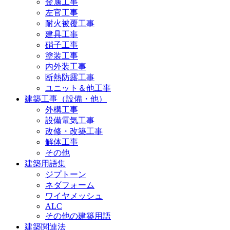
金属工事
左官工事
耐火被覆工事
建具工事
硝子工事
塗装工事
内外装工事
断熱防露工事
ユニット＆他工事
建築工事（設備・他）
外構工事
設備電気工事
改修・改築工事
解体工事
その他
建築用語集
ジプトーン
ネダフォーム
ワイヤメッシュ
ALC
その他の建築用語
建築関連法