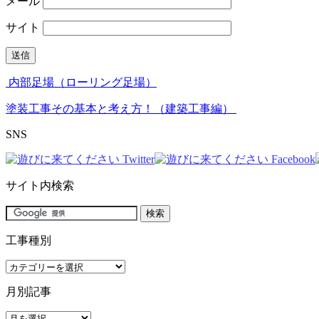
メール
サイト
内部足場（ローリング足場）
塗装工事その基本と考え方！（建築工事編）
SNS
サイト内検索
工事種別
工
事
月別記事
種
別
月