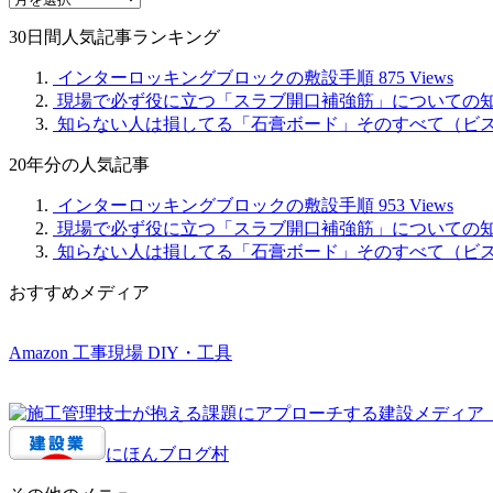
別
30日間人気記事ランキング
記
事
インターロッキングブロックの敷設手順
875 Views
現場で必ず役に立つ「スラブ開口補強筋」についての
知らない人は損してる「石膏ボード」そのすべて（ビ
20年分の人気記事
インターロッキングブロックの敷設手順
953 Views
現場で必ず役に立つ「スラブ開口補強筋」についての
知らない人は損してる「石膏ボード」そのすべて（ビ
おすすめメディア
Amazon 工事現場 DIY・工具
にほんブログ村