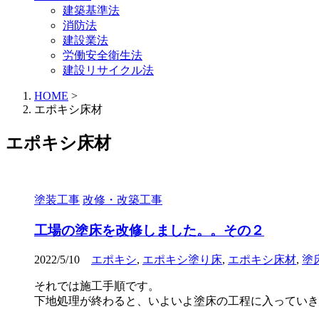
建築基準法
消防法
建設業法
労働安全衛生法
建設リサイクル法
HOME
>
エポキシ床材
エポキシ床材
塗装工事
改修・改築工事
工場の塗床を改修しました。。その２
2022/5/10
エポキシ
,
エポキシ塗り床
,
エポキシ床材
,
塗
それでは施工手順です。
下地処理が終わると、いよいよ塗床の工程に入っていき