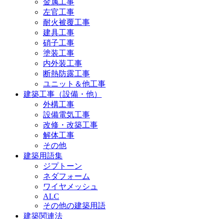
金属工事
左官工事
耐火被覆工事
建具工事
硝子工事
塗装工事
内外装工事
断熱防露工事
ユニット＆他工事
建築工事（設備・他）
外構工事
設備電気工事
改修・改築工事
解体工事
その他
建築用語集
ジプトーン
ネダフォーム
ワイヤメッシュ
ALC
その他の建築用語
建築関連法