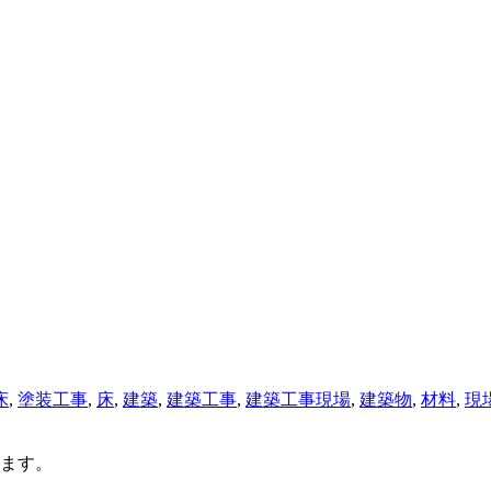
床
,
塗装工事
,
床
,
建築
,
建築工事
,
建築工事現場
,
建築物
,
材料
,
現
ます。