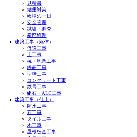
見積書
結露対策
帳場の一日
安全管理
試験・調査
産廃処理
建築工事（躯体）
仮設工事
土工事
杭・地業工事
鉄筋工事
型枠工事
コンクリート工事
鉄骨工事
組石・ALC工事
建築工事（仕上）
防水工事
石工事
タイル工事
木工事
屋根板金工事