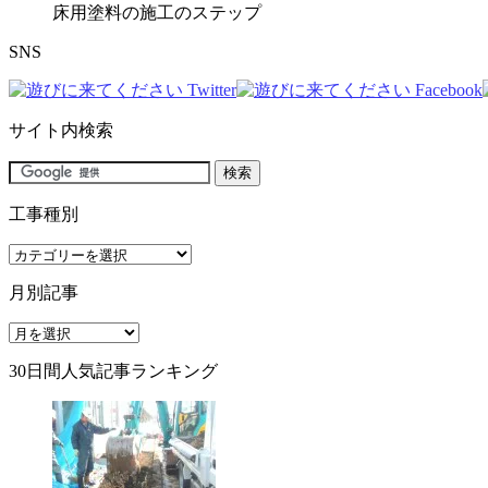
床用塗料の施工のステップ
SNS
サイト内検索
工事種別
工
事
月別記事
種
別
月
別
30日間人気記事ランキング
記
事