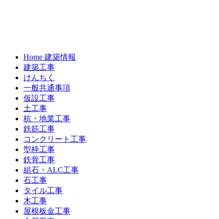
Home 建築情報
建築工事
けんちく
一般共通事項
仮設工事
土工事
杭・地業工事
鉄筋工事
コンクリート工事
型枠工事
鉄骨工事
組石・ALC工事
石工事
タイル工事
木工事
屋根板金工事