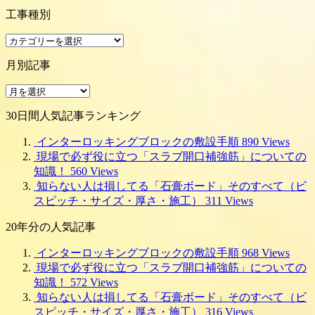
工事種別
工
事
月別記事
種
別
月
別
30日間人気記事ランキング
記
事
インターロッキングブロックの敷設手順
890 Views
現場で必ず役に立つ「スラブ開口補強筋」についての
知識！
560 Views
知らない人は損してる「石膏ボード」そのすべて（ビ
スピッチ・サイズ・厚さ・施工）
311 Views
20年分の人気記事
インターロッキングブロックの敷設手順
968 Views
現場で必ず役に立つ「スラブ開口補強筋」についての
知識！
572 Views
知らない人は損してる「石膏ボード」そのすべて（ビ
スピッチ・サイズ・厚さ・施工）
316 Views