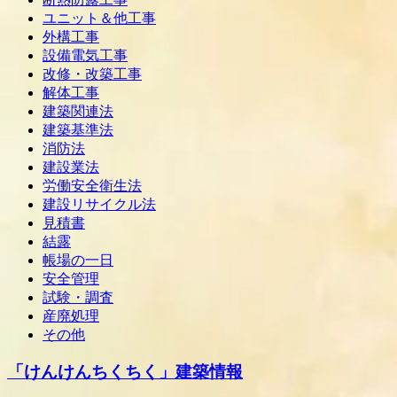
ユニット＆他工事
外構工事
設備電気工事
改修・改築工事
解体工事
建築関連法
建築基準法
消防法
建設業法
労働安全衛生法
建設リサイクル法
見積書
結露
帳場の一日
安全管理
試験・調査
産廃処理
その他
「けんけんちくちく」建築情報