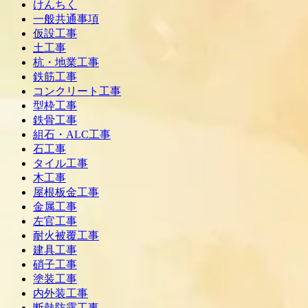
けんちく
一般共通事項
仮設工事
土工事
杭・地業工事
鉄筋工事
コンクリート工事
型枠工事
鉄骨工事
組石・ALC工事
石工事
タイル工事
木工事
屋根板金工事
金属工事
左官工事
耐火被覆工事
建具工事
硝子工事
塗装工事
内外装工事
断熱防露工事