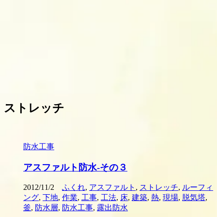
ストレッチ
防水工事
アスファルト防水-その３
2012/11/2
ふくれ
,
アスファルト
,
ストレッチ
,
ルーフィ
ング
,
下地
,
作業
,
工事
,
工法
,
床
,
建築
,
熱
,
現場
,
脱気塔
,
釜
,
防水層
,
防水工事
,
露出防水