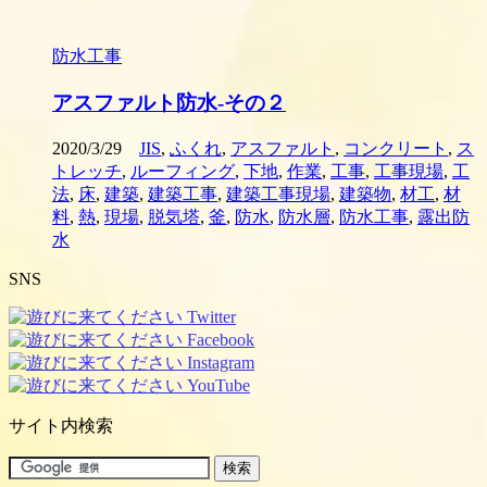
防水工事
アスファルト防水-その２
2020/3/29
JIS
,
ふくれ
,
アスファルト
,
コンクリート
,
ス
トレッチ
,
ルーフィング
,
下地
,
作業
,
工事
,
工事現場
,
工
法
,
床
,
建築
,
建築工事
,
建築工事現場
,
建築物
,
材工
,
材
料
,
熱
,
現場
,
脱気塔
,
釜
,
防水
,
防水層
,
防水工事
,
露出防
水
SNS
サイト内検索