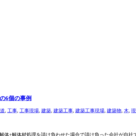
の6個の事例
道
,
工事
,
工事現場
,
建築
,
建築工事
,
建築工事現場
,
建築物
,
木
,
現
、 解体+解体材処理を請け負わせた場合で請け負った会社が自