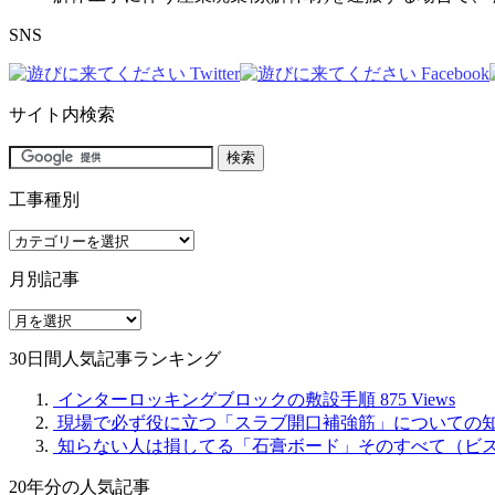
SNS
サイト内検索
工事種別
工
事
月別記事
種
別
月
別
30日間人気記事ランキング
記
事
インターロッキングブロックの敷設手順
875 Views
現場で必ず役に立つ「スラブ開口補強筋」についての
知らない人は損してる「石膏ボード」そのすべて（ビ
20年分の人気記事