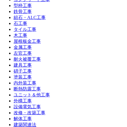
型枠工事
鉄骨工事
組石・ALC工事
石工事
タイル工事
木工事
屋根板金工事
金属工事
左官工事
耐火被覆工事
建具工事
硝子工事
塗装工事
内外装工事
断熱防露工事
ユニット＆他工事
外構工事
設備電気工事
改修・改築工事
解体工事
建築関連法