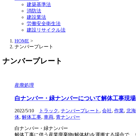
建築基準法
消防法
建設業法
労働安全衛生法
建設リサイクル法
HOME
>
ナンバープレート
ナンバープレート
産廃処理
白ナンバー・緑ナンバーについて解体工事現場
2022/5/10
トラック
,
ナンバープレート
,
会社
,
作業
,
北海
体
,
解体工事
,
車両
,
青ナンバー
白ナンバー・緑ナンバー
解体工事に伴う産業廃棄物(解体材)を運搬する場合で