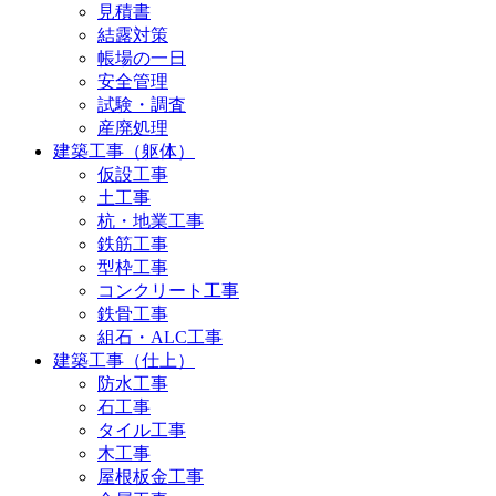
見積書
結露対策
帳場の一日
安全管理
試験・調査
産廃処理
建築工事（躯体）
仮設工事
土工事
杭・地業工事
鉄筋工事
型枠工事
コンクリート工事
鉄骨工事
組石・ALC工事
建築工事（仕上）
防水工事
石工事
タイル工事
木工事
屋根板金工事