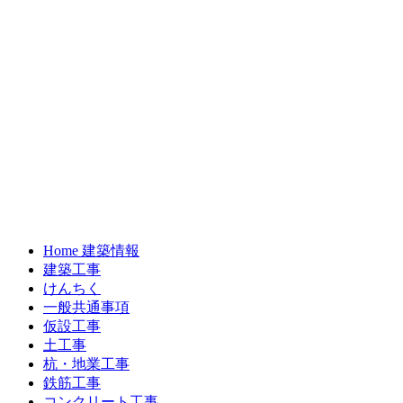
Home 建築情報
建築工事
けんちく
一般共通事項
仮設工事
土工事
杭・地業工事
鉄筋工事
コンクリート工事