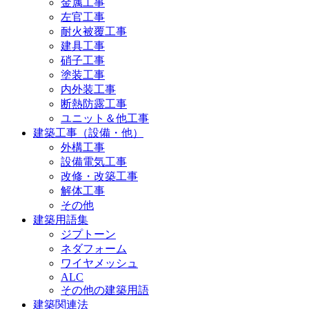
金属工事
左官工事
耐火被覆工事
建具工事
硝子工事
塗装工事
内外装工事
断熱防露工事
ユニット＆他工事
建築工事（設備・他）
外構工事
設備電気工事
改修・改築工事
解体工事
その他
建築用語集
ジプトーン
ネダフォーム
ワイヤメッシュ
ALC
その他の建築用語
建築関連法