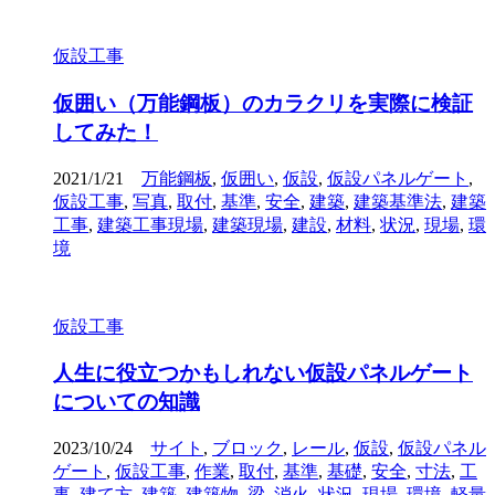
仮設工事
仮囲い（万能鋼板）のカラクリを実際に検証
してみた！
2021/1/21
万能鋼板
,
仮囲い
,
仮設
,
仮設パネルゲート
,
仮設工事
,
写真
,
取付
,
基準
,
安全
,
建築
,
建築基準法
,
建築
工事
,
建築工事現場
,
建築現場
,
建設
,
材料
,
状況
,
現場
,
環
境
仮設工事
人生に役立つかもしれない仮設パネルゲート
についての知識
2023/10/24
サイト
,
ブロック
,
レール
,
仮設
,
仮設パネル
ゲート
,
仮設工事
,
作業
,
取付
,
基準
,
基礎
,
安全
,
寸法
,
工
事
,
建て方
,
建築
,
建築物
,
梁
,
消火
,
状況
,
現場
,
環境
,
軽量