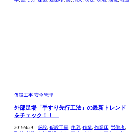
仮設工事
安全管理
外部足場「手すり先行工法」の最新トレンド
をチェック！！
2019/4/29
仮設
,
仮設工事
,
住宅
,
作業
,
作業床
,
労働者
,