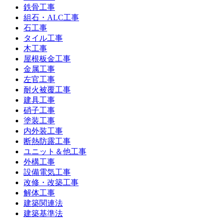
鉄骨工事
組石・ALC工事
石工事
タイル工事
木工事
屋根板金工事
金属工事
左官工事
耐火被覆工事
建具工事
硝子工事
塗装工事
内外装工事
断熱防露工事
ユニット＆他工事
外構工事
設備電気工事
改修・改築工事
解体工事
建築関連法
建築基準法