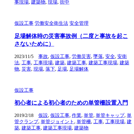
事現場
,
建築物
,
現場
,
街中
仮設工事
労働安全衛生法
安全管理
足場解体時の災害事故例（二度と事故を起こ
さないために）
2023/11/5
事故
,
仮設工事
,
労働災害
,
墜落
,
安全
,
安衛
法
,
工事
,
工事現場
,
建築
,
建築工事
,
建築工事現場
,
建築
物
,
災害
,
現場
,
落下
,
足場
,
足場解体
仮設工事
初心者による初心者のための単管柵設置入門
2019/2/18
仮設
,
仮設工事
,
作業
,
単管
,
単管キャップ
,
単
管クランプ
,
単管ジョイント
,
単管柵
,
工事
,
工事現場
,
建
築
,
建築工事
,
建築工事現場
,
建築物