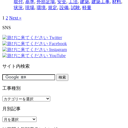
取付
,
基準
,
外部足場
,
安全
,
工法
,
建築
,
建築工事
,
材料
,
状況
,
現場
,
環境
,
規定
,
設備
,
試験
,
軽量
1
2
Next »
SNS
サイト内検索
工事種別
工
事
月別記事
種
別
月
別