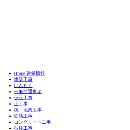
Home 建築情報
建築工事
けんちく
一般共通事項
仮設工事
土工事
杭・地業工事
鉄筋工事
コンクリート工事
型枠工事