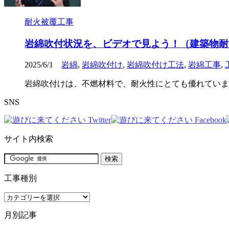
耐火被覆工事
岩綿吹付状況を、ビデオで見よう！（建築物耐
2025/6/1
岩綿
,
岩綿吹付け
,
岩綿吹付け工法
,
岩綿工事
,
岩綿吹付けは、不燃材料で、耐火性にとても優れていま
SNS
サイト内検索
工事種別
工
事
月別記事
種
別