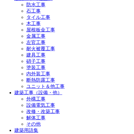
防水工事
石工事
タイル工事
木工事
屋根板金工事
金属工事
左官工事
耐火被覆工事
建具工事
硝子工事
塗装工事
内外装工事
断熱防露工事
ユニット＆他工事
建築工事（設備・他）
外構工事
設備電気工事
改修・改築工事
解体工事
その他
建築用語集