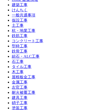
建築工事
けんちく
一般共通事項
仮設工事
土工事
杭・地業工事
鉄筋工事
コンクリート工事
型枠工事
鉄骨工事
組石・ALC工事
石工事
タイル工事
木工事
屋根板金工事
金属工事
左官工事
耐火被覆工事
建具工事
硝子工事
塗装工事