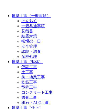
建築工事（一般事項）
けんちく
一般共通事項
見積書
結露対策
帳場の一日
安全管理
試験・調査
産廃処理
建築工事（躯体）
仮設工事
土工事
杭・地業工事
鉄筋工事
型枠工事
コンクリート工事
鉄骨工事
組石・ALC工事
建築工事（仕上）