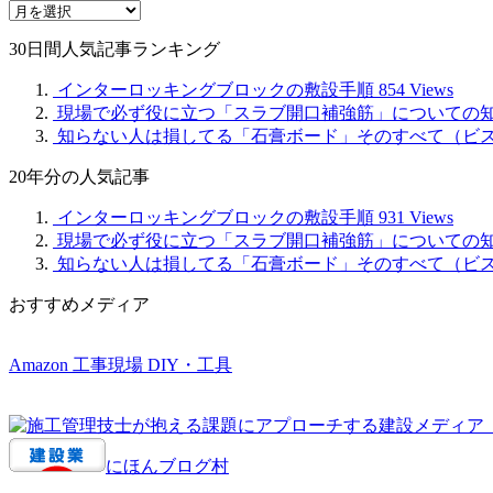
月
別
30日間人気記事ランキング
記
事
インターロッキングブロックの敷設手順
854 Views
現場で必ず役に立つ「スラブ開口補強筋」についての
知らない人は損してる「石膏ボード」そのすべて（ビ
20年分の人気記事
インターロッキングブロックの敷設手順
931 Views
現場で必ず役に立つ「スラブ開口補強筋」についての
知らない人は損してる「石膏ボード」そのすべて（ビ
おすすめメディア
Amazon 工事現場 DIY・工具
にほんブログ村