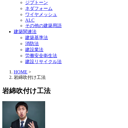
ジプトーン
ネダフォーム
ワイヤメッシュ
ALC
その他の建築用語
建築関連法
建築基準法
消防法
建設業法
労働安全衛生法
建設リサイクル法
HOME
>
岩綿吹付け工法
岩綿吹付け工法