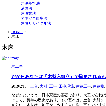
建築基準法
消防法
建設業法
労働安全衛生法
建設リサイクル法
HOME
>
木床
木床
木工事
だからあなたは「木製床組立」で悩まされるん
2019/2/18
土台
,
大引
,
工事
,
工事現場
,
建築工事
,
建築物
,
なぜかというと、日本家屋の基礎であり、大工であれば
そして、長年の歴史があり、その基本は、土台･大引き
さらに、木材は、加工がしやすく自由性に富んでいます