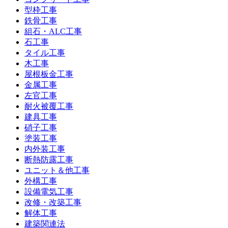
型枠工事
鉄骨工事
組石・ALC工事
石工事
タイル工事
木工事
屋根板金工事
金属工事
左官工事
耐火被覆工事
建具工事
硝子工事
塗装工事
内外装工事
断熱防露工事
ユニット＆他工事
外構工事
設備電気工事
改修・改築工事
解体工事
建築関連法