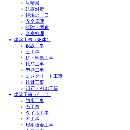
見積書
結露対策
帳場の一日
安全管理
試験・調査
産廃処理
建築工事（躯体）
仮設工事
土工事
杭・地業工事
鉄筋工事
型枠工事
コンクリート工事
鉄骨工事
組石・ALC工事
建築工事（仕上）
防水工事
石工事
タイル工事
木工事
屋根板金工事