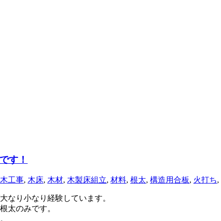
です！
木工事
,
木床
,
木材
,
木製床組立
,
材料
,
根太
,
構造用合板
,
火打ち
,
大なり小なり経験しています。
･根太のみです。
。