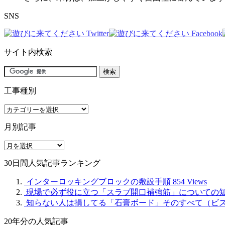
SNS
サイト内検索
工事種別
工
事
月別記事
種
別
月
別
30日間人気記事ランキング
記
事
インターロッキングブロックの敷設手順
854 Views
現場で必ず役に立つ「スラブ開口補強筋」についての
知らない人は損してる「石膏ボード」そのすべて（ビ
20年分の人気記事