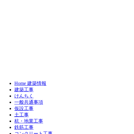
Home 建築情報
建築工事
けんちく
一般共通事項
仮設工事
土工事
杭・地業工事
鉄筋工事
コンクリート工事