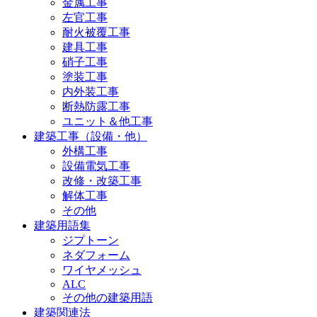
金属工事
左官工事
耐火被覆工事
建具工事
硝子工事
塗装工事
内外装工事
断熱防露工事
ユニット＆他工事
建築工事（設備・他）
外構工事
設備電気工事
改修・改築工事
解体工事
その他
建築用語集
ジプトーン
ネダフォーム
ワイヤメッシュ
ALC
その他の建築用語
建築関連法