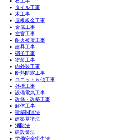
石工事
タイル工事
木工事
屋根板金工事
金属工事
左官工事
耐火被覆工事
建具工事
硝子工事
塗装工事
内外装工事
断熱防露工事
ユニット＆他工事
外構工事
設備電気工事
改修・改築工事
解体工事
建築関連法
建築基準法
消防法
建設業法
労働安全衛生法