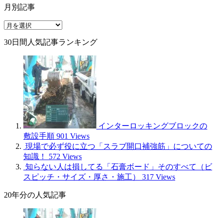
月別記事
種
別
月
別
30日間人気記事ランキング
記
事
インターロッキングブロックの
敷設手順
901 Views
現場で必ず役に立つ「スラブ開口補強筋」についての
知識！
572 Views
知らない人は損してる「石膏ボード」そのすべて（ビ
スピッチ・サイズ・厚さ・施工）
317 Views
20年分の人気記事