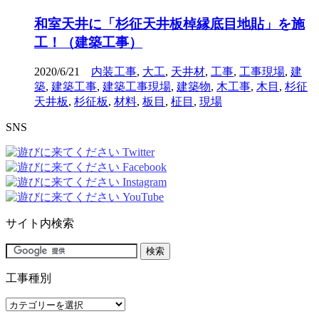
和室天井に「杉征天井板棹縁底目地貼」を施
工！（建築工事）
2020/6/21
内装工事
,
大工
,
天井材
,
工事
,
工事現場
,
建
築
,
建築工事
,
建築工事現場
,
建築物
,
木工事
,
木目
,
杉征
天井板
,
杉征板
,
材料
,
板目
,
柾目
,
現場
SNS
サイト内検索
工事種別
工
事