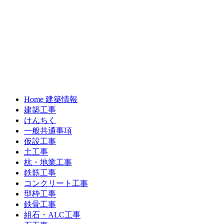
Home 建築情報
建築工事
けんちく
一般共通事項
仮設工事
土工事
杭・地業工事
鉄筋工事
コンクリート工事
型枠工事
鉄骨工事
組石・ALC工事