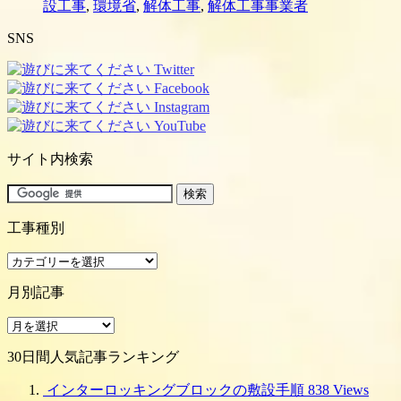
設工事
,
環境省
,
解体工事
,
解体工事事業者
SNS
サイト内検索
工事種別
工
事
月別記事
種
別
月
別
30日間人気記事ランキング
記
事
インターロッキングブロックの敷設手順
838 Views