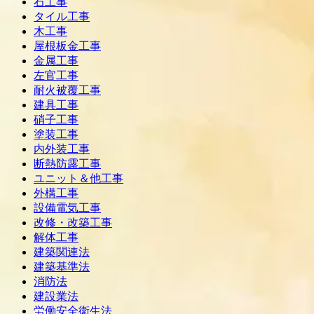
石工事
タイル工事
木工事
屋根板金工事
金属工事
左官工事
耐火被覆工事
建具工事
硝子工事
塗装工事
内外装工事
断熱防露工事
ユニット＆他工事
外構工事
設備電気工事
改修・改築工事
解体工事
建築関連法
建築基準法
消防法
建設業法
労働安全衛生法