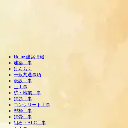
Home 建築情報
建築工事
けんちく
一般共通事項
仮設工事
土工事
杭・地業工事
鉄筋工事
コンクリート工事
型枠工事
鉄骨工事
組石・ALC工事