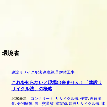
環境省
建設リサイクル法
産廃処理
解体工事
これを知らないと現場出来ません！「建設リ
サイクル法」の概略
2020/6/21
コンクリート
,
リサイクル法
,
作業
,
再資源
化
,
分別解体
,
国土交通省
,
建築物
,
建設リサイクル法
,
建