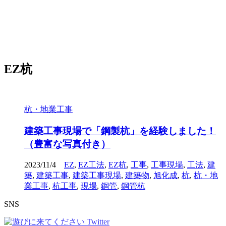
EZ杭
杭・地業工事
建築工事現場で「鋼製杭」を経験しました！
（豊富な写真付き）
2023/11/4
EZ
,
EZ工法
,
EZ杭
,
工事
,
工事現場
,
工法
,
建
築
,
建築工事
,
建築工事現場
,
建築物
,
旭化成
,
杭
,
杭・地
業工事
,
杭工事
,
現場
,
鋼管
,
鋼管杭
SNS