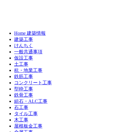
Home 建築情報
建築工事
けんちく
一般共通事項
仮設工事
土工事
杭・地業工事
鉄筋工事
コンクリート工事
型枠工事
鉄骨工事
組石・ALC工事
石工事
タイル工事
木工事
屋根板金工事