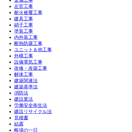
金属工事
左官工事
耐火被覆工事
建具工事
硝子工事
塗装工事
内外装工事
断熱防露工事
ユニット＆他工事
外構工事
設備電気工事
改修・改築工事
解体工事
建築関連法
建築基準法
消防法
建設業法
労働安全衛生法
建設リサイクル法
見積書
結露
帳場の一日