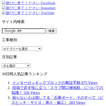
サイト内検索
工事種別
工
事
月別記事
種
別
月
別
30日間人気記事ランキング
記
事
インターロッキングブロックの敷設手順
875 Views
現場で必ず役に立つ「スラブ開口補強筋」についての
知識！
526 Views
知らない人は損してる「石膏ボード」そのすべて（ビ
スピッチ・サイズ・厚さ・施工）
283 Views