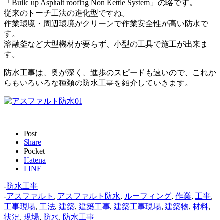
「Build up Asphalt roofing Non Kettle System」の略です。
従来のトーチ工法の進化型ですね。
作業環境・周辺環境がクリーンで作業安全性が高い防水で
す。
溶融釜など大型機材が要らず、小型の工具で施工が出来ま
す。
防水工事は、奥が深く、進歩のスピードも速いので、これか
らもいろいろな種類の防水工事を紹介していきます。
Post
Share
Pocket
Hatena
LINE
-
防水工事
-
アスファルト
,
アスファルト防水
,
ルーフィング
,
作業
,
工事
,
工事現場
,
工法
,
建築
,
建築工事
,
建築工事現場
,
建築物
,
材料
,
状況
,
現場
,
防水
,
防水工事