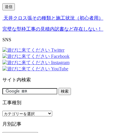
天井クロス張その種類と施工状況（初心者用）
完璧な型枠工事の見積内訳書など存在しない！
SNS
サイト内検索
工事種別
工
事
月別記事
種
別