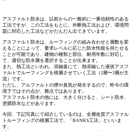
アスファルト防水は、以前からの一般的に一番信頼性のある
工法ですが、この工法をもとに、外断熱工法および、環境問
題に対応した工法などがだんだん出てきています。
アスファルト防水は、ルーフィングの組み合わせと層数を変
えることによって、要求レベルに応じた防水性能を持たせる
ことが可能であり、建物の種類と部位、耐用年数に対応し
て、適切な防水層を選択することが出来ます。
また、熱工法といわれ、溶融釜にて、熱溶融した液状アスフ
ァルトでルーフィングを積層させていく工法（2層〜3層が主
流）です。
ただし、アルファルトの煙や臭気が発生するので、昨今の環
境下ではその点が、難点ではあります。
アスファルト防水の他には、大きく分けると、シート防水、
塗膜防水などがあります。
今回、下記写真にて紹介しているのは、全層改質アスファル
トルーフィングの積層工法で、「BANKS工法」といいま
す。