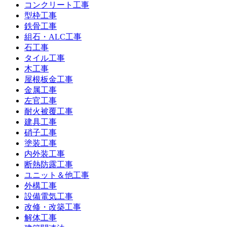
コンクリート工事
型枠工事
鉄骨工事
組石・ALC工事
石工事
タイル工事
木工事
屋根板金工事
金属工事
左官工事
耐火被覆工事
建具工事
硝子工事
塗装工事
内外装工事
断熱防露工事
ユニット＆他工事
外構工事
設備電気工事
改修・改築工事
解体工事