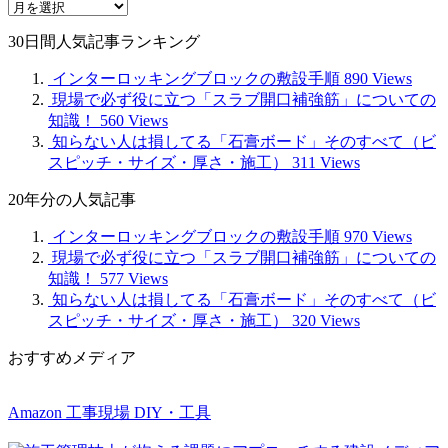
月
別
30日間人気記事ランキング
記
事
インターロッキングブロックの敷設手順
890 Views
現場で必ず役に立つ「スラブ開口補強筋」についての
知識！
560 Views
知らない人は損してる「石膏ボード」そのすべて（ビ
スピッチ・サイズ・厚さ・施工）
311 Views
20年分の人気記事
インターロッキングブロックの敷設手順
970 Views
現場で必ず役に立つ「スラブ開口補強筋」についての
知識！
577 Views
知らない人は損してる「石膏ボード」そのすべて（ビ
スピッチ・サイズ・厚さ・施工）
320 Views
おすすめメディア
Amazon 工事現場 DIY・工具