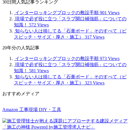
30日間人気記事ランキング
記
事
インターロッキングブロックの敷設手順
901 Views
現場で必ず役に立つ「スラブ開口補強筋」についての
知識！
572 Views
知らない人は損してる「石膏ボード」そのすべて（ビ
スピッチ・サイズ・厚さ・施工）
317 Views
20年分の人気記事
インターロッキングブロックの敷設手順
973 Views
現場で必ず役に立つ「スラブ開口補強筋」についての
知識！
581 Views
知らない人は損してる「石膏ボード」そのすべて（ビ
スピッチ・サイズ・厚さ・施工）
323 Views
おすすめメディア
Amazon 工事現場 DIY・工具