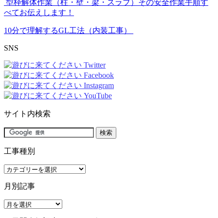
型枠解体作業（柱・壁・梁・スラブ）その安全作業手順す
べてお伝えします！
10分で理解するGL工法（内装工事）
SNS
サイト内検索
工事種別
工
事
月別記事
種
別
月
別