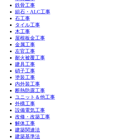
鉄骨工事
組石・ALC工事
石工事
タイル工事
木工事
屋根板金工事
金属工事
左官工事
耐火被覆工事
建具工事
硝子工事
塗装工事
内外装工事
断熱防露工事
ユニット＆他工事
外構工事
設備電気工事
改修・改築工事
解体工事
建築関連法
建築基準法