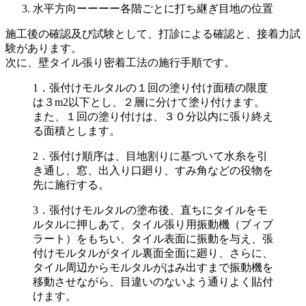
水平方向ーーーー各階ごとに打ち継ぎ目地の位置
施工後の確認及び試験として、打診による確認と、接着力試
験があります。
次に、壁タイル張り密着工法の施行手順です。
1．張付けモルタルの１回の塗り付け面積の限度
は３m2以下とし、２層に分けて塗り付けます。
また、１回の塗り付けは、３０分以内に張り終え
る面積とします。
2．張付け順序は、目地割りに基づいて水糸を引
き通し、窓、出入り口廻り、すみ角などの役物を
先に施行する。
3．張付けモルタルの塗布後、直ちにタイルをモ
ルタルに押しあて、タイル張り用振動機（ブィブ
ラート）をもちい、タイル表面に振動を与え、張
付けモルタルがタイル裏面全面に廻り、さらに、
タイル周辺からモルタルがはみ出すまで振動機を
移動させながら、目違いのないよう通りよく貼付
けます。