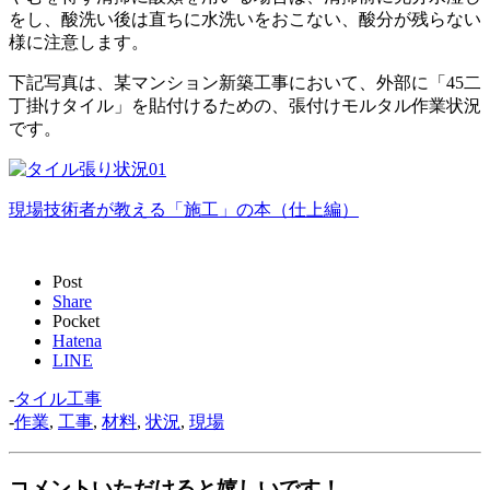
をし、酸洗い後は直ちに水洗いをおこない、酸分が残らない
様に注意します。
下記写真は、某マンション新築工事において、外部に「45二
丁掛けタイル」を貼付けるための、張付けモルタル作業状況
です。
現場技術者が教える「施工」の本（仕上編）
Post
Share
Pocket
Hatena
LINE
-
タイル工事
-
作業
,
工事
,
材料
,
状況
,
現場
コメントいただけると嬉しいです！