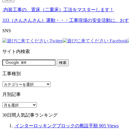
内装工事の、置床（二重床）工法をマスターします！
333（さんさんさん）運動・・・工事現場の安全活動に、お
SNS
サイト内検索
工事種別
工
事
月別記事
種
別
月
別
30日間人気記事ランキング
記
事
インターロッキングブロックの敷設手順
905 Views