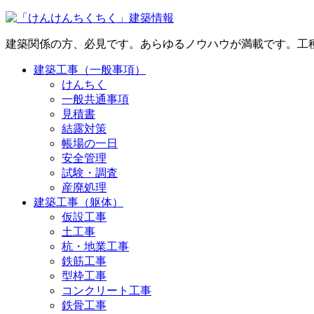
建築関係の方、必見です。あらゆるノウハウが満載です。工
建築工事（一般事項）
けんちく
一般共通事項
見積書
結露対策
帳場の一日
安全管理
試験・調査
産廃処理
建築工事（躯体）
仮設工事
土工事
杭・地業工事
鉄筋工事
型枠工事
コンクリート工事
鉄骨工事