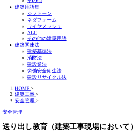
その他
建築用語集
ジプトーン
ネダフォーム
ワイヤメッシュ
ALC
その他の建築用語
建築関連法
建築基準法
消防法
建設業法
労働安全衛生法
建設リサイクル法
HOME
>
建築工事
>
安全管理
>
安全管理
送り出し教育（建築工事現場において）