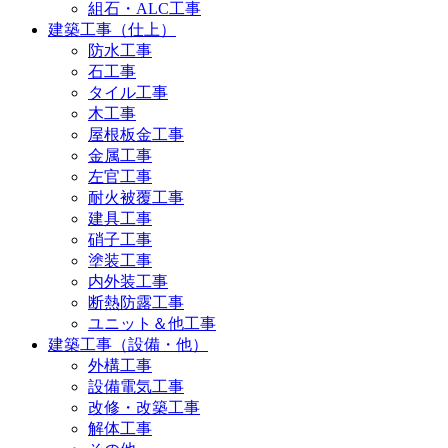
組石・ALC工事
建築工事（仕上）
防水工事
石工事
タイル工事
木工事
屋根板金工事
金属工事
左官工事
耐火被覆工事
建具工事
硝子工事
塗装工事
内外装工事
断熱防露工事
ユニット＆他工事
建築工事（設備・他）
外構工事
設備電気工事
改修・改築工事
解体工事