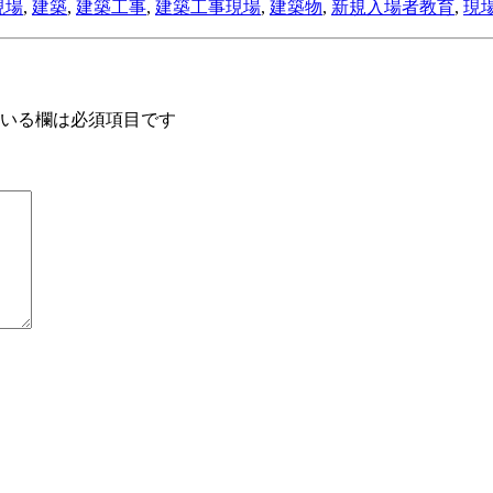
現場
,
建築
,
建築工事
,
建築工事現場
,
建築物
,
新規入場者教育
,
現
いる欄は必須項目です