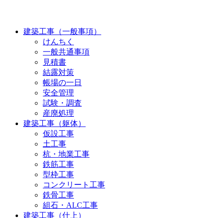
建築工事（一般事項）
けんちく
一般共通事項
見積書
結露対策
帳場の一日
安全管理
試験・調査
産廃処理
建築工事（躯体）
仮設工事
土工事
杭・地業工事
鉄筋工事
型枠工事
コンクリート工事
鉄骨工事
組石・ALC工事
建築工事（仕上）