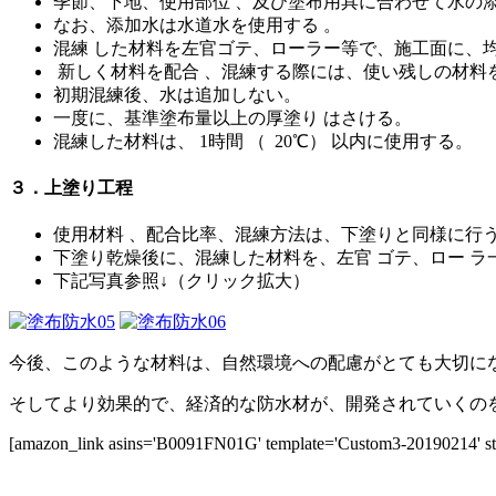
季節、下地、使用部位 、及び塗布用具に合わせて水の
なお、添加水は水道水を使用する 。
混練 した材料を左官ゴテ、ローラー等で、施工面に、均
新しく材料を配合 、混練する際には、使い残しの材料
初期混練後、水は追加しない。
一度に、基準塗布量以上の厚塗り はさける。
混練した材料は、 1時間 （ 20℃） 以内に使用する。
３．上塗り工程
使用材料 、配合比率、混練方法は、下塗りと同様に行
下塗り乾燥後に、混練した材料を、左官 ゴテ、ロー ラ
下記写真参照↓（クリック拡大）
今後、このような材料は、自然環境への配慮がとても大切に
そしてより効果的で、経済的な防水材が、開発されていくの
[amazon_link asins='B0091FN01G' template='Custom3-20190214' sto