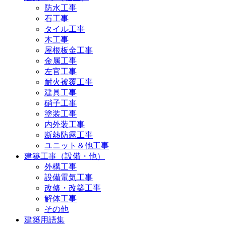
防水工事
石工事
タイル工事
木工事
屋根板金工事
金属工事
左官工事
耐火被覆工事
建具工事
硝子工事
塗装工事
内外装工事
断熱防露工事
ユニット＆他工事
建築工事（設備・他）
外構工事
設備電気工事
改修・改築工事
解体工事
その他
建築用語集