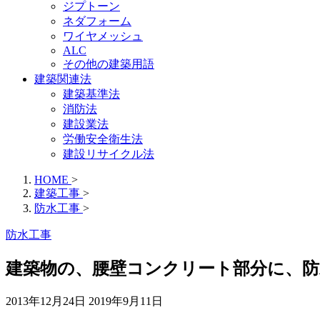
ジプトーン
ネダフォーム
ワイヤメッシュ
ALC
その他の建築用語
建築関連法
建築基準法
消防法
建設業法
労働安全衛生法
建設リサイクル法
HOME
>
建築工事
>
防水工事
>
防水工事
建築物の、腰壁コンクリート部分に、防
2013年12月24日
2019年9月11日