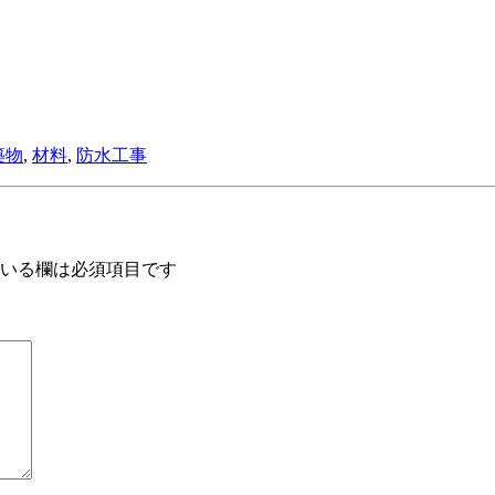
築物
,
材料
,
防水工事
いる欄は必須項目です