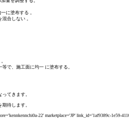
添加量を調整する。
一に塗布する 。
を混合しない 。
う。
一等で、施工面に均一 に塗布する。
なってきます。
を期待します。
re='kennkennchi0a-22' marketplace='JP' link_id='1af9389c-1e59-41