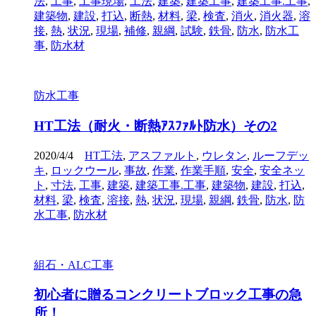
法
,
工事
,
工事現場
,
工法
,
建築
,
建築工事
,
建築工事.工事
,
建築物
,
建設
,
打込
,
断熱
,
材料
,
梁
,
検査
,
消火
,
消火器
,
溶
接
,
熱
,
状況
,
現場
,
補修
,
親綱
,
試験
,
鉄骨
,
防水
,
防水工
事
,
防水材
防水工事
HT工法（耐火・断熱ｱｽﾌｧﾙﾄ防水）その2
2020/4/4
HT工法
,
アスファルト
,
ウレタン
,
ルーフデッ
キ
,
ロックウール
,
事故
,
作業
,
作業手順
,
安全
,
安全ネッ
ト
,
寸法
,
工事
,
建築
,
建築工事.工事
,
建築物
,
建設
,
打込
,
材料
,
梁
,
検査
,
溶接
,
熱
,
状況
,
現場
,
親綱
,
鉄骨
,
防水
,
防
水工事
,
防水材
組石・ALC工事
初心者に贈るコンクリートブロック工事の急
所！