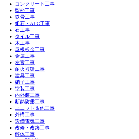
コンクリート工事
型枠工事
鉄骨工事
組石・ALC工事
石工事
タイル工事
木工事
屋根板金工事
金属工事
左官工事
耐火被覆工事
建具工事
硝子工事
塗装工事
内外装工事
断熱防露工事
ユニット＆他工事
外構工事
設備電気工事
改修・改築工事
解体工事