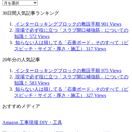
月
別
30日間人気記事ランキング
記
事
インターロッキングブロックの敷設手順
901 Views
現場で必ず役に立つ「スラブ開口補強筋」についての
知識！
572 Views
知らない人は損してる「石膏ボード」そのすべて（ビ
スピッチ・サイズ・厚さ・施工）
317 Views
20年分の人気記事
インターロッキングブロックの敷設手順
975 Views
現場で必ず役に立つ「スラブ開口補強筋」についての
知識！
583 Views
知らない人は損してる「石膏ボード」そのすべて（ビ
スピッチ・サイズ・厚さ・施工）
327 Views
おすすめメディア
Amazon 工事現場 DIY・工具