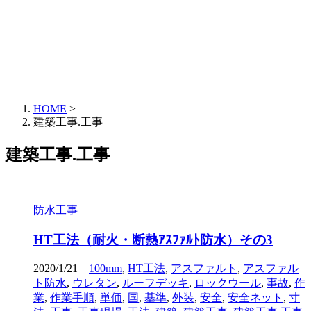
HOME
>
建築工事.工事
建築工事.工事
防水工事
HT工法（耐火・断熱ｱｽﾌｧﾙﾄ防水）その3
2020/1/21
100mm
,
HT工法
,
アスファルト
,
アスファル
ト防水
,
ウレタン
,
ルーフデッキ
,
ロックウール
,
事故
,
作
業
,
作業手順
,
単価
,
国
,
基準
,
外装
,
安全
,
安全ネット
,
寸