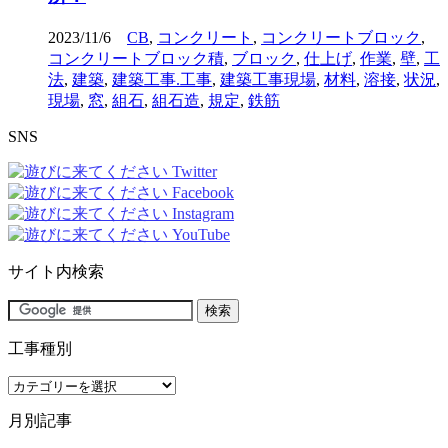
2023/11/6
CB
,
コンクリート
,
コンクリートブロック
,
コンクリートブロック積
,
ブロック
,
仕上げ
,
作業
,
壁
,
工
法
,
建築
,
建築工事.工事
,
建築工事現場
,
材料
,
溶接
,
状況
,
現場
,
窓
,
組石
,
組石造
,
規定
,
鉄筋
SNS
サイト内検索
工事種別
工
事
月別記事
種
別