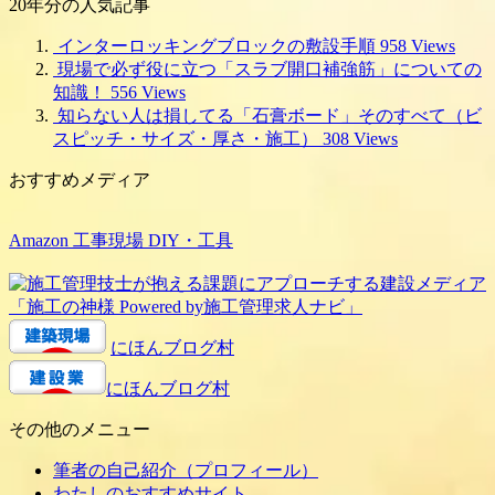
20年分の人気記事
インターロッキングブロックの敷設手順
958 Views
現場で必ず役に立つ「スラブ開口補強筋」についての
知識！
556 Views
知らない人は損してる「石膏ボード」そのすべて（ビ
スピッチ・サイズ・厚さ・施工）
308 Views
おすすめメディア
Amazon 工事現場 DIY・工具
にほんブログ村
にほんブログ村
その他のメニュー
筆者の自己紹介（プロフィール）
わたしのおすすめサイト