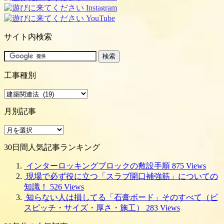
サイト内検索
工事種別
工
事
月別記事
種
別
月
別
30日間人気記事ランキング
記
事
インターロッキングブロックの敷設手順
875 Views
現場で必ず役に立つ「スラブ開口補強筋」についての
知識！
526 Views
知らない人は損してる「石膏ボード」そのすべて（ビ
スピッチ・サイズ・厚さ・施工）
283 Views