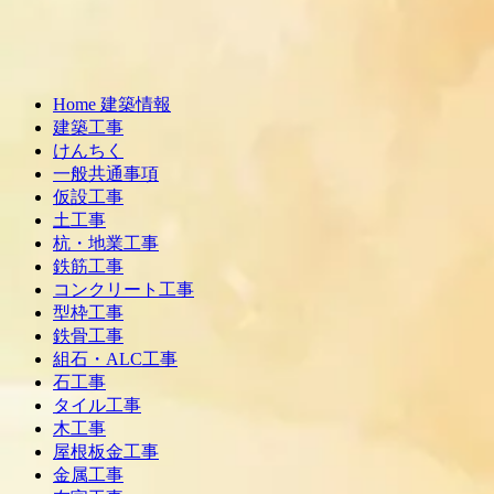
Home 建築情報
建築工事
けんちく
一般共通事項
仮設工事
土工事
杭・地業工事
鉄筋工事
コンクリート工事
型枠工事
鉄骨工事
組石・ALC工事
石工事
タイル工事
木工事
屋根板金工事
金属工事