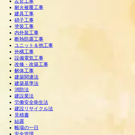
左官工事
耐火被覆工事
建具工事
硝子工事
塗装工事
内外装工事
断熱防露工事
ユニット＆他工事
外構工事
設備電気工事
改修・改築工事
解体工事
建築関連法
建築基準法
消防法
建設業法
労働安全衛生法
建設リサイクル法
見積書
結露
帳場の一日
安全管理