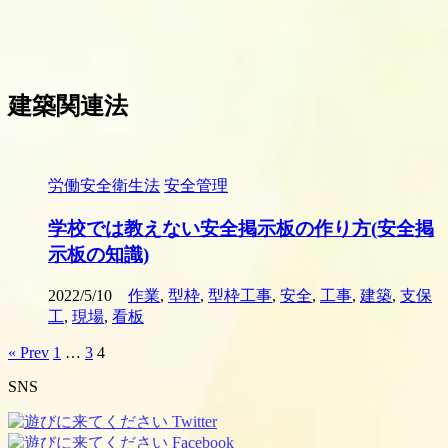
建築関連法
労働安全衛生法
安全管理
学校では教えない安全掲示板の作り方(安全掲
示板の知識)
2022/5/10
作業
,
型枠
,
型枠工事
,
安全
,
工事
,
建築
,
支保
工
,
現場
,
看板
« Prev
1
…
3
4
SNS