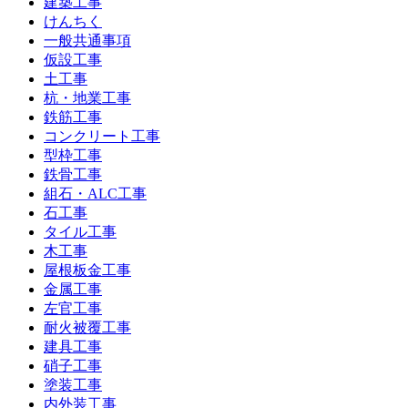
建築工事
けんちく
一般共通事項
仮設工事
土工事
杭・地業工事
鉄筋工事
コンクリート工事
型枠工事
鉄骨工事
組石・ALC工事
石工事
タイル工事
木工事
屋根板金工事
金属工事
左官工事
耐火被覆工事
建具工事
硝子工事
塗装工事
内外装工事