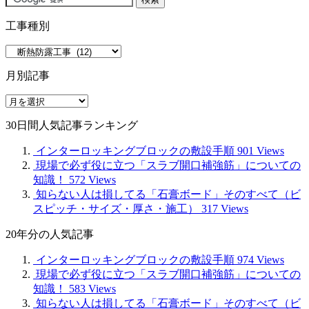
工事種別
工
事
月別記事
種
別
月
別
30日間人気記事ランキング
記
事
インターロッキングブロックの敷設手順
901 Views
現場で必ず役に立つ「スラブ開口補強筋」についての
知識！
572 Views
知らない人は損してる「石膏ボード」そのすべて（ビ
スピッチ・サイズ・厚さ・施工）
317 Views
20年分の人気記事
インターロッキングブロックの敷設手順
974 Views
現場で必ず役に立つ「スラブ開口補強筋」についての
知識！
583 Views
知らない人は損してる「石膏ボード」そのすべて（ビ