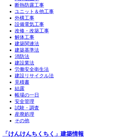
断熱防露工事
ユニット＆他工事
外構工事
設備電気工事
改修・改築工事
解体工事
建築関連法
建築基準法
消防法
建設業法
労働安全衛生法
建設リサイクル法
見積書
結露
帳場の一日
安全管理
試験・調査
産廃処理
その他
「けんけんちくちく」建築情報