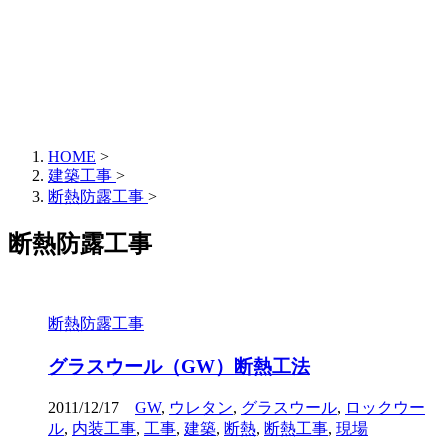
HOME
>
建築工事
>
断熱防露工事
>
断熱防露工事
断熱防露工事
グラスウール（GW）断熱工法
2011/12/17
GW
,
ウレタン
,
グラスウール
,
ロックウー
ル
,
内装工事
,
工事
,
建築
,
断熱
,
断熱工事
,
現場