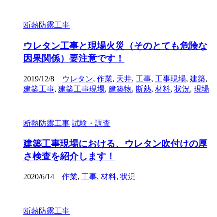
断熱防露工事
ウレタン工事と現場火災（そのとても危険な
因果関係）要注意です！
2019/12/8
ウレタン
,
作業
,
天井
,
工事
,
工事現場
,
建築
,
建築工事
,
建築工事現場
,
建築物
,
断熱
,
材料
,
状況
,
現場
断熱防露工事
試験・調査
建築工事現場における、ウレタン吹付けの厚
さ検査を紹介します！
2020/6/14
作業
,
工事
,
材料
,
状況
断熱防露工事