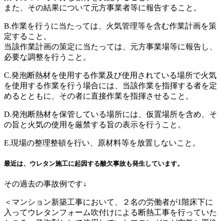
また、その結果について元方事業者等に報告すること。
B.作業を行うに当たっては、火気管理等を含む作業計画を策
定すること。
当該作業計画の策定に当たっては、元方事業場等に報告し、
必要な調整を行うこと。
C.発泡断熱材を使用する作業及び使用されている場所で火気
を使用する作業を行う場合には、当該作業を指揮する者を定
めるとともに、その者に直接作業を指揮させること。
D.発泡断熱材を保管している場所には、仮置場所を含め、そ
の旨と火気の使用を厳禁する旨の表示を行うこと。
E.現場の整理整頓を行い、原材料等を放置しないこと。
最近は、ウレタン施工に起因する酸欠事故も発生しています。
その過去の事故例です↓
＜マンション新築工事において、２名の労働者が1階床下に
入ってウレタンフォーム吹付けによる断熱工事を行っていた