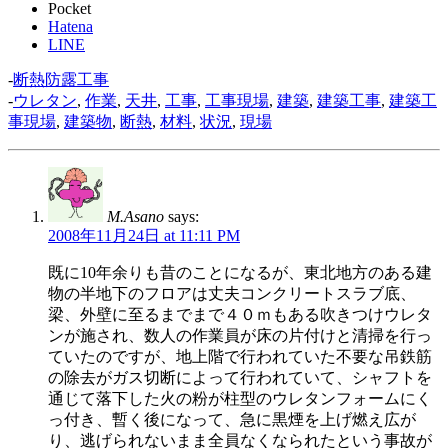
Pocket
Hatena
LINE
-
断熱防露工事
-
ウレタン
,
作業
,
天井
,
工事
,
工事現場
,
建築
,
建築工事
,
建築工
事現場
,
建築物
,
断熱
,
材料
,
状況
,
現場
M.Asano
says:
2008年11月24日 at 11:11 PM
既に10年余りも昔のことになるが、東北地方のある建
物の半地下のフロアは丈夫コンクリートスラブ底、
梁、外壁に至るまでまで４０ｍもある吹きつけウレタ
ンが施され、数人の作業員が床の片付けと清掃を行っ
ていたのですが、地上階で行われていた不要な吊鉄筋
の除去がガス切断によって行われていて、シャフトを
通じて落下した火の粉が柱型のウレタンフォームにく
っ付き、暫く後になって、急に黒煙を上げ燃え広が
り、逃げられないまま全員なくなられたという事故が