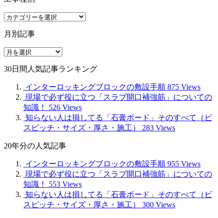
工
事
月別記事
種
別
月
別
30日間人気記事ランキング
記
事
インターロッキングブロックの敷設手順
875 Views
現場で必ず役に立つ「スラブ開口補強筋」についての
知識！
526 Views
知らない人は損してる「石膏ボード」そのすべて（ビ
スピッチ・サイズ・厚さ・施工）
283 Views
20年分の人気記事
インターロッキングブロックの敷設手順
955 Views
現場で必ず役に立つ「スラブ開口補強筋」についての
知識！
553 Views
知らない人は損してる「石膏ボード」そのすべて（ビ
スピッチ・サイズ・厚さ・施工）
300 Views