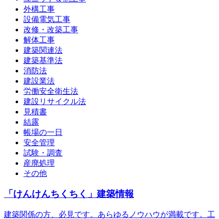
外構工事
設備電気工事
改修・改築工事
解体工事
建築関連法
建築基準法
消防法
建設業法
労働安全衛生法
建設リサイクル法
見積書
結露
帳場の一日
安全管理
試験・調査
産廃処理
その他
「けんけんちくちく」建築情報
建築関係の方、必見です。あらゆるノウハウが満載です。工