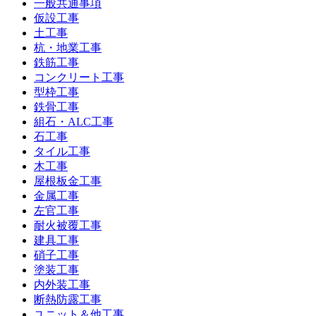
一般共通事項
仮設工事
土工事
杭・地業工事
鉄筋工事
コンクリート工事
型枠工事
鉄骨工事
組石・ALC工事
石工事
タイル工事
木工事
屋根板金工事
金属工事
左官工事
耐火被覆工事
建具工事
硝子工事
塗装工事
内外装工事
断熱防露工事
ユニット＆他工事