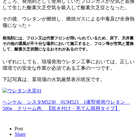
ところ、発泡剤として使用していたフロンガスが空気と置換
して生じた酸素欠乏空気を吸入して酸素欠乏症となった。
その後、ウレタンが燃焼し、燃焼ガスによる中毒及び全身熱
傷になった＞
発泡剤には、フロン又は代替フロンが用いられているため、床下、天井裏
その他の通風が不十分な場所において施工すると、フロン等が空気と置換
して、酸素欠乏状態になるおそれがあるのです。
いずれにしても、現場発泡ウレタン工事においては、正しい
環境での安全な作業が必須である工事の一つです。
下記写真は、某現場の火気厳禁表示状況です。
ヘンケル シスタM5230 SUM523 1液型発泡ウレタン
500g クリーム色 【吹き付け・充てん両用タイプ】
Post
Share