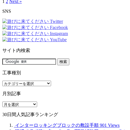
1
2
Next »
SNS
サイト内検索
工事種別
工
事
月別記事
種
別
月
別
30日間人気記事ランキング
記
事
インターロッキングブロックの敷設手順
901 Views