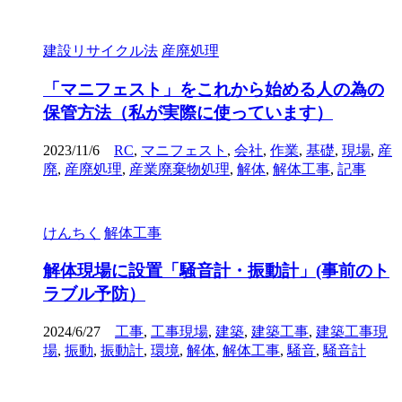
建設リサイクル法
産廃処理
「マニフェスト」をこれから始める人の為の
保管方法（私が実際に使っています）
2023/11/6
RC
,
マニフェスト
,
会社
,
作業
,
基礎
,
現場
,
産
廃
,
産廃処理
,
産業廃棄物処理
,
解体
,
解体工事
,
記事
けんちく
解体工事
解体現場に設置「騒音計・振動計」(事前のト
ラブル予防）
2024/6/27
工事
,
工事現場
,
建築
,
建築工事
,
建築工事現
場
,
振動
,
振動計
,
環境
,
解体
,
解体工事
,
騒音
,
騒音計