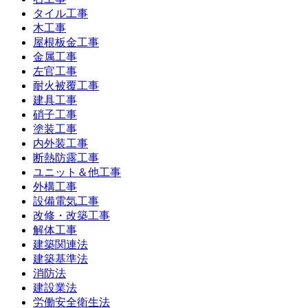
タイル工事
木工事
屋根板金工事
金属工事
左官工事
耐火被覆工事
建具工事
硝子工事
塗装工事
内外装工事
断熱防露工事
ユニット＆他工事
外構工事
設備電気工事
改修・改築工事
解体工事
建築関連法
建築基準法
消防法
建設業法
労働安全衛生法