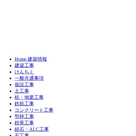
Home 建築情報
建築工事
けんちく
一般共通事項
仮設工事
土工事
杭・地業工事
鉄筋工事
コンクリート工事
型枠工事
鉄骨工事
組石・ALC工事
石工事