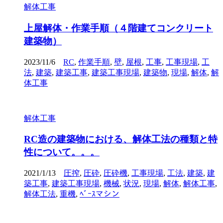
解体工事
上屋解体・作業手順（４階建てコンクリート
建築物）
2023/11/6
RC
,
作業手順
,
壁
,
屋根
,
工事
,
工事現場
,
工
法
,
建築
,
建築工事
,
建築工事現場
,
建築物
,
現場
,
解体
,
解
体工事
解体工事
RC造の建築物における、解体工法の種類と特
性について。。。
2021/1/13
圧搾
,
圧砕
,
圧砕機
,
工事現場
,
工法
,
建築
,
建
築工事
,
建築工事現場
,
機械
,
状況
,
現場
,
解体
,
解体工事
,
解体工法
,
重機
,
ﾍﾞｰｽマシン