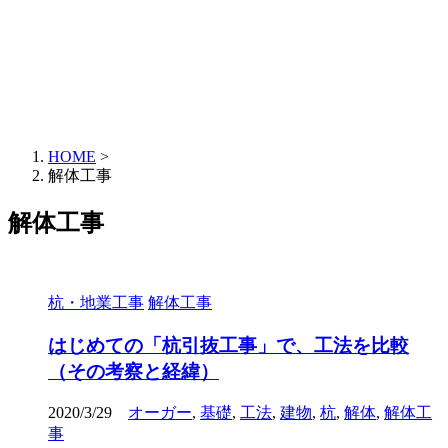
HOME
>
解体工事
解体工事
杭・地業工事
解体工事
はじめての「杭引抜工事」で、工法を比較
（その考察と経緯）
2020/3/29
オーガー
,
基礎
,
工法
,
建物
,
杭
,
解体
,
解体工
事