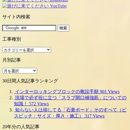
サイト内検索
工事種別
工
事
月別記事
種
別
月
別
30日間人気記事ランキング
記
事
インターロッキングブロックの敷設手順
901 Views
現場で必ず役に立つ「スラブ開口補強筋」についての
知識！
572 Views
知らない人は損してる「石膏ボード」そのすべて（ビ
スピッチ・サイズ・厚さ・施工）
317 Views
20年分の人気記事