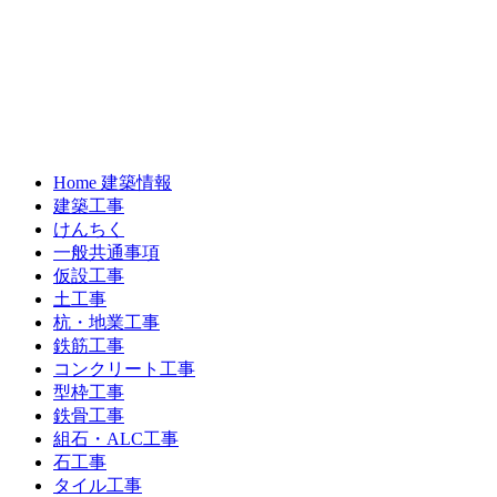
Home 建築情報
建築工事
けんちく
一般共通事項
仮設工事
土工事
杭・地業工事
鉄筋工事
コンクリート工事
型枠工事
鉄骨工事
組石・ALC工事
石工事
タイル工事