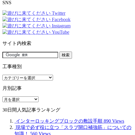
SNS
サイト内検索
工事種別
工
事
月別記事
種
別
月
別
30日間人気記事ランキング
記
事
インターロッキングブロックの敷設手順
890 Views
現場で必ず役に立つ「スラブ開口補強筋」についての
知識！
560 Views