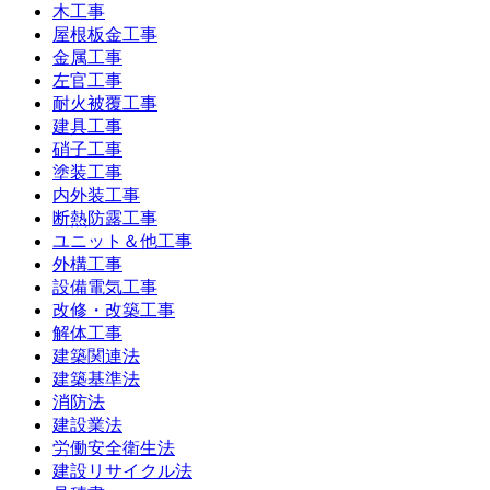
木工事
屋根板金工事
金属工事
左官工事
耐火被覆工事
建具工事
硝子工事
塗装工事
内外装工事
断熱防露工事
ユニット＆他工事
外構工事
設備電気工事
改修・改築工事
解体工事
建築関連法
建築基準法
消防法
建設業法
労働安全衛生法
建設リサイクル法